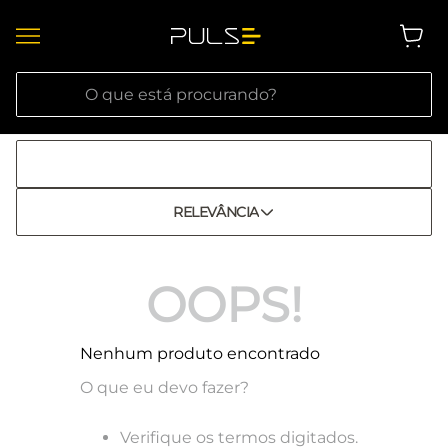
O que está procurando?
RELEVÂNCIA
OOPS!
Nenhum produto encontrado
O que eu devo fazer?
Verifique os termos digitados.