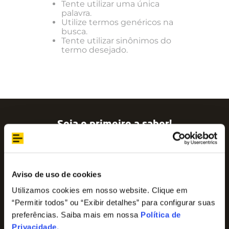
Tente utilizar uma única
palavra.
Utilize termos genéricos na
busca.
Tente utilizar sinônimos do
termo desejado.
Seja o primeiro a saber!
Assine nossa newsletter para ficar por dentro
das últimas tendências e aproveite promoções
imperdíveis!
Nome
Aviso de uso de cookies
Utilizamos cookies em nosso website. Clique em
“Permitir todos” ou “Exibir detalhes” para configurar suas
E-mail
preferências. Saiba mais em nossa
Política de
Privacidade
.