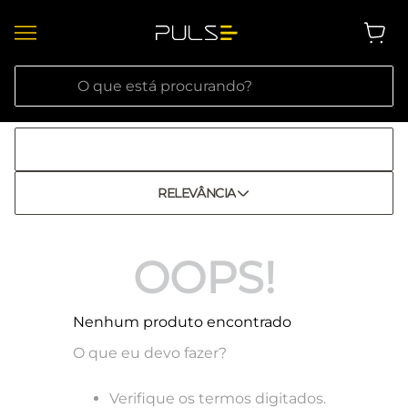
O que está procurando?
RELEVÂNCIA
OOPS!
Nenhum produto encontrado
O que eu devo fazer?
Verifique os termos digitados.