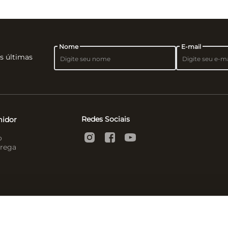
Nome
E-mail
as últimas
Redes Sociais
midor
o
rega