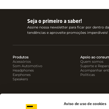
Seja o primeiro a saber!
Assine nossa newsletter para ficar por dentro d
tendências e aproveite promoções imperdíveis!
Produtos
Apoio ao consu
Acessórios
Quem somos
Som Automotivo
Suporte e Repar
Headphones
Acompanhar ent
Earphones
Políticas
Speakers
Aviso de uso de cookies