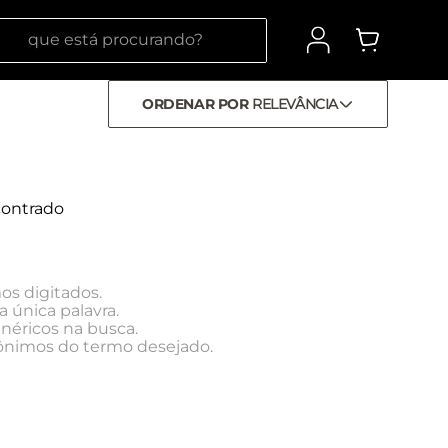
 está procurando?
ORDENAR POR
RELEVÂNCIA
ontrado
os digitados.
a única palavra.
enéricos na busca.
inônimos do termo desejado.