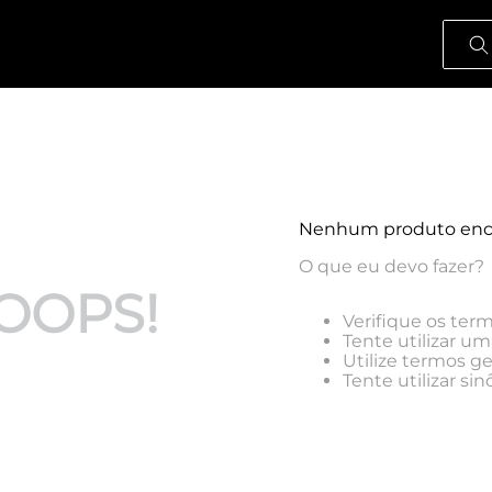
O que
Nenhum produto enc
O que eu devo fazer?
OOPS!
Verifique os term
Tente utilizar um
Utilize termos g
Tente utilizar s