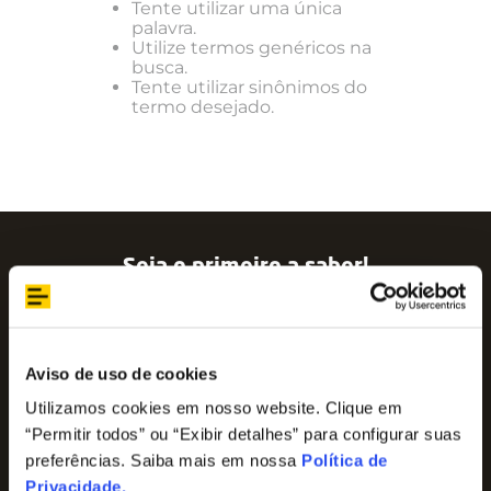
Tente utilizar uma única
palavra.
Utilize termos genéricos na
busca.
Tente utilizar sinônimos do
termo desejado.
Seja o primeiro a saber!
Assine nossa newsletter para ficar por dentro
das últimas tendências e aproveite promoções
imperdíveis!
Nome
Aviso de uso de cookies
Utilizamos cookies em nosso website. Clique em
“Permitir todos” ou “Exibir detalhes” para configurar suas
E-mail
preferências. Saiba mais em nossa
Política de
Privacidade
.