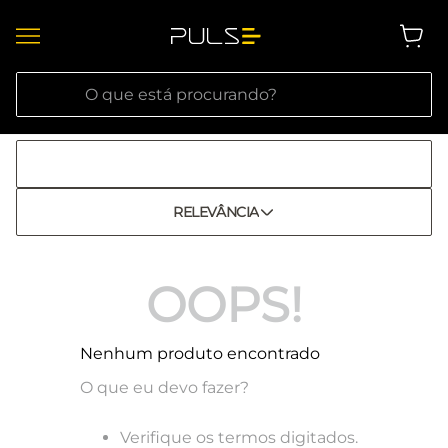
O que está procurando?
RELEVÂNCIA
OOPS!
Nenhum produto encontrado
O que eu devo fazer?
Verifique os termos digitados.