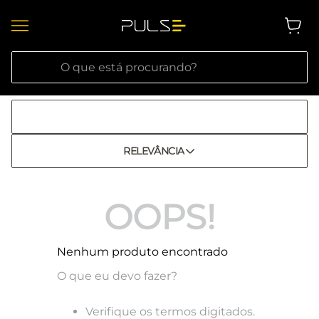
O que está procurando?
RELEVÂNCIA
OOPS!
Nenhum produto encontrado
O que eu devo fazer?
Verifique os termos digitados.