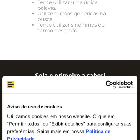
Tente utilizar uma única
palavra.
Utilize termos genéricos na
busca.
Tente utilizar sinônimos do
termo desejado.
Seja o primeiro a saber!
Assine nossa newsletter para ficar por dentro
das últimas tendências e aproveite promoções
imperdíveis!
Nome
Aviso de uso de cookies
Utilizamos cookies em nosso website. Clique em
“Permitir todos” ou “Exibir detalhes” para configurar suas
E-mail
preferências. Saiba mais em nossa
Política de
Privacidade
.