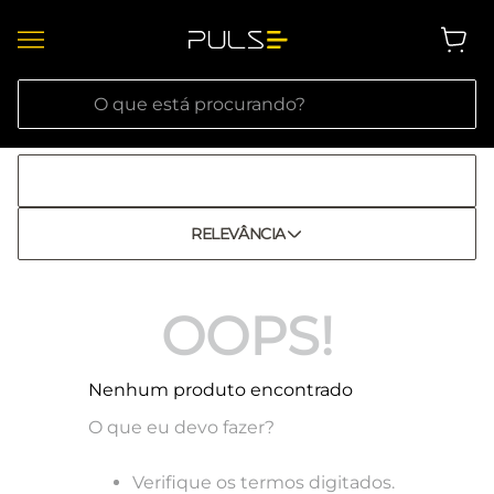
O que está procurando?
RELEVÂNCIA
OOPS!
Nenhum produto encontrado
O que eu devo fazer?
Verifique os termos digitados.