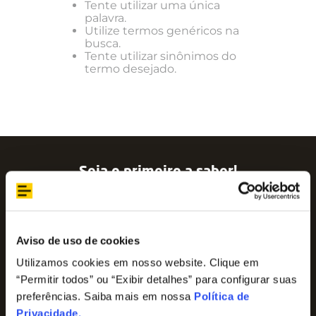
Tente utilizar uma única
palavra.
Utilize termos genéricos na
busca.
Tente utilizar sinônimos do
termo desejado.
Seja o primeiro a saber!
Assine nossa newsletter para ficar por dentro
das últimas tendências e aproveite promoções
imperdíveis!
Nome
Aviso de uso de cookies
Utilizamos cookies em nosso website. Clique em
“Permitir todos” ou “Exibir detalhes” para configurar suas
E-mail
preferências. Saiba mais em nossa
Política de
Privacidade
.