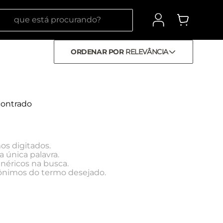
 está procurando?
ORDENAR POR
RELEVÂNCIA
ontrado
os digitados.
a única palavra.
enéricos na busca.
inônimos do termo desejado.