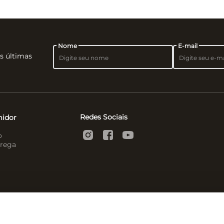
Nome
E-mail
as últimas
Redes Sociais
midor
o
rega