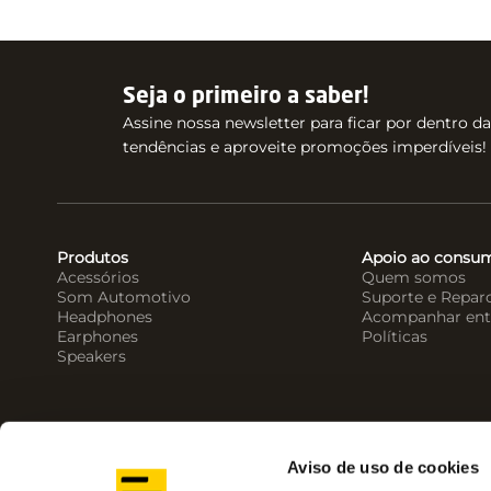
Seja o primeiro a saber!
Assine nossa newsletter para ficar por dentro d
tendências e aproveite promoções imperdíveis!
Produtos
Apoio ao consu
Acessórios
Quem somos
Som Automotivo
Suporte e Repar
Headphones
Acompanhar ent
Earphones
Políticas
Speakers
Aviso de uso de cookies