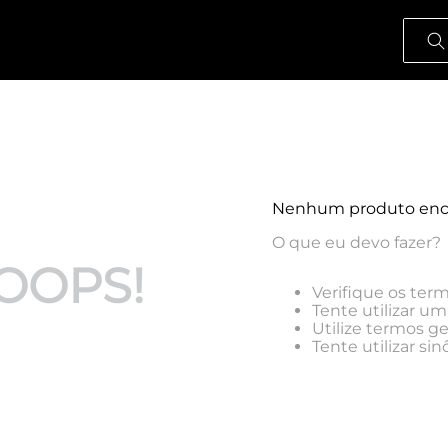
O que
Nenhum produto enc
O que eu devo fazer?
OOPS!
Verifique os term
Tente utilizar um
Utilize termos g
Tente utilizar s