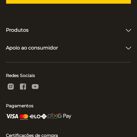
Produtos
Fones de Ouvido
Caixas de Som
Apoio ao consumidor
Vitrolas e Toca-Discos
Microfones
Quem somos
Suporte e Reparo
Acompanhar entrega
Políticas
Redes Sociais
Pagamentos
Certificações de compra