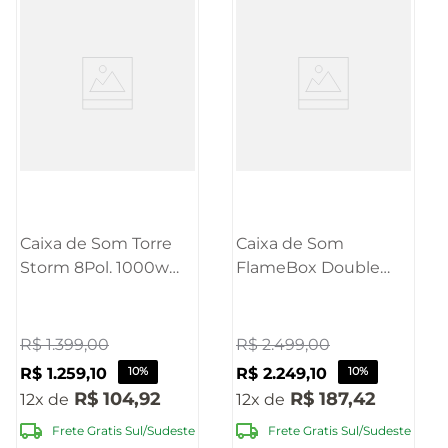
Caixa de Som Torre
Caixa de Som
Storm 8Pol. 1000w
FlameBox Double
Rms Bt/Fm/P10 Pulse
800W RMS Pulse -
- SP509OUT
SP503OUT
[Reembalado]
[Reembalado]
R$
1
.
399
,
00
R$
2
.
499
,
00
R$
1
.
259
,
10
10%
R$
2
.
249
,
10
10%
R$
104
,
92
R$
187
,
42
12
12
Frete Gratis Sul/Sudeste
Frete Gratis Sul/Sudeste