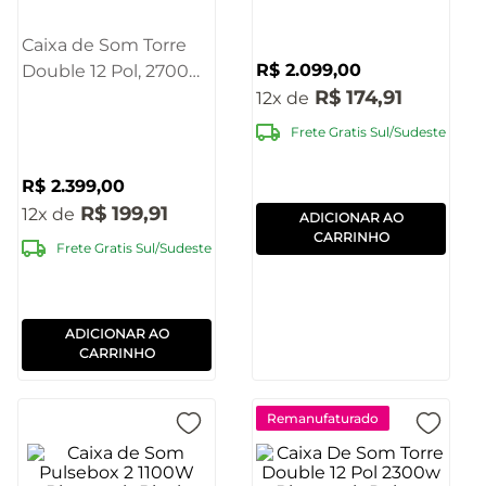
SP508
Caixa de Som Torre
R$
2
.
099
,
00
Double 12 Pol, 2700W
R$
174
,
91
Bluetooth Pulse -
12
SP516OUT
Frete Gratis Sul/Sudeste
[Reembalado]
R$
2
.
399
,
00
R$
199
,
91
12
ADICIONAR AO
CARRINHO
Frete Gratis Sul/Sudeste
ADICIONAR AO
CARRINHO
Remanufaturado