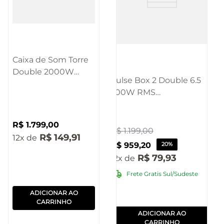
Caixa de Som Torre
Double 2000W
Pulse Box 2 Double 6.5
Bluetooth Pulse -
700W RMS
SP518OUT
BT/AUX/USB/SD/TWS/MIC
[Reembalado]
- SP513OUT
R$
1
.
799
,
00
[Reembalado]
R$
1
.
199
,
00
R$
149
,
91
12
R$
959
,
20
20%
R$
79
,
93
12
Frete Gratis Sul/Sudeste
ADICIONAR AO
CARRINHO
ADICIONAR AO
CARRINHO