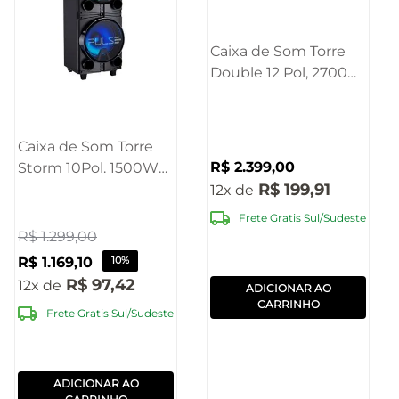
Caixa de Som Torre
Double 12 Pol, 2700W
Bluetooth Pulse -
SP516
Caixa de Som Torre
R$
2
.
399
,
00
Storm 10Pol. 1500W
R$
199
,
91
RMS
12
BT/AUX/USB/TWS/FM
Frete Gratis Sul/Sudeste
Pulse - SP514OUT
R$
1
.
299
,
00
[Reembalado]
R$
1
.
169
,
10
10%
R$
97
,
42
12
ADICIONAR AO
CARRINHO
Frete Gratis Sul/Sudeste
ADICIONAR AO