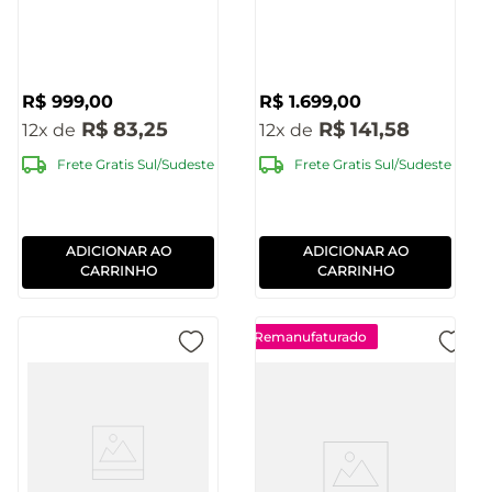
6.5 Polegadas 600W
RMS BT LED Pulse -
Pulse - SP504
SP507
R$
999
,
00
R$
1
.
699
,
00
R$
83
,
25
R$
141
,
58
12
12
Frete Gratis Sul/Sudeste
Frete Gratis Sul/Sudeste
ADICIONAR AO
ADICIONAR AO
CARRINHO
CARRINHO
Remanufaturado