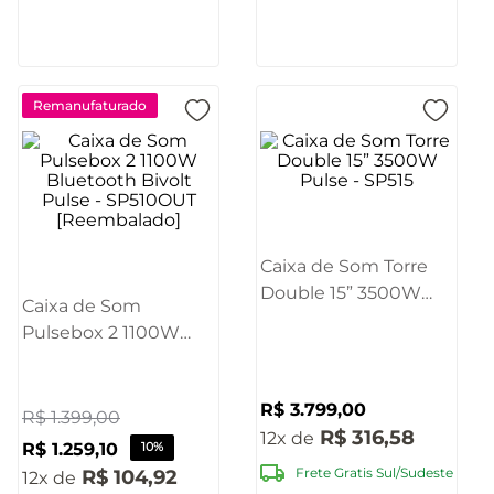
Remanufaturado
Caixa de Som Torre
Double 15” 3500W
Caixa de Som
Pulse - SP515
Pulsebox 2 1100W
Bluetooth Bivolt
Pulse - SP510OUT
R$
3
.
799
,
00
[Reembalado]
R$
1
.
399
,
00
R$
316
,
58
12
R$
1
.
259
,
10
10%
Frete Gratis Sul/Sudeste
R$
104
,
92
12