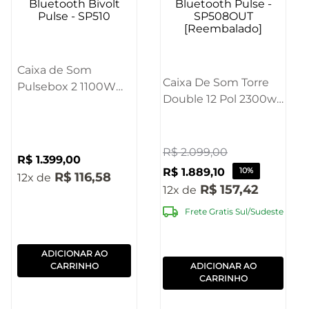
Caixa de Som
Caixa De Som Torre
Pulsebox 2 1100W
Double 12 Pol 2300w
Bluetooth Bivolt
Bluetooth Pulse -
Pulse - SP510
SP508OUT
[Reembalado]
R$
2
.
099
,
00
R$
1
.
399
,
00
R$
1
.
889
,
10
10%
R$
116
,
58
12
R$
157
,
42
12
Frete Gratis Sul/Sudeste
ADICIONAR AO
CARRINHO
ADICIONAR AO
CARRINHO