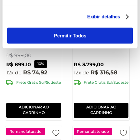
Exibir detalhes
Caixa de Som Torre
Caixa de Som Torre
PulseBox 2x Woofers
Double 15” 3500W
Permitir Todos
6.5 Polegadas 600W
Pulse - SP515OUT
Pulse - SP504OUT
[Reembalado]
[Reembalado]
R$
999
,
00
R$
899
,
10
10%
R$
3
.
799
,
00
R$
74
,
92
R$
316
,
58
12
12
Frete Gratis Sul/Sudeste
Frete Gratis Sul/Sudeste
ADICIONAR AO
ADICIONAR AO
CARRINHO
CARRINHO
Remanufaturado
Remanufaturado