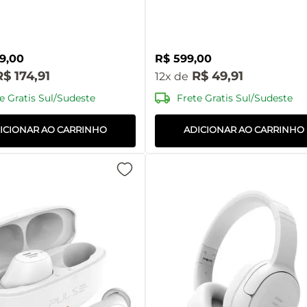
9
,
00
R$
599
,
00
R$
174
,
91
R$
49
,
91
12
e Gratis Sul/Sudeste
Frete Gratis Sul/Sudeste
ICIONAR AO CARRINHO
ADICIONAR AO CARRINHO