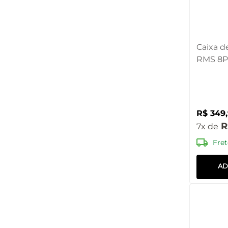
Caixa d
RMS 8P
SP402
R$
349
,
R
7
Fret
AD