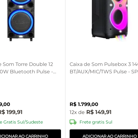
e Som Torre Double 12
Caixa de Som Pulsebox 3 
00W Bluetooth Pulse -
BT/AUX/MIC/TWS Pulse - SP
9
,
00
R$
1
.
799
,
00
R$
199
,
91
R$
149
,
91
12
e Gratis Sul/Sudeste
Frete gratis Sul
ICIONAR AO CARRINHO
ADICIONAR AO CARRINHO