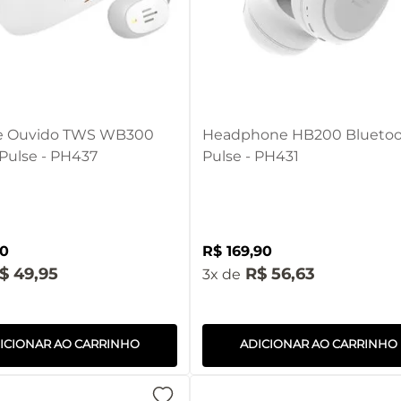
e Ouvido TWS WB300
Headphone HB200 Blueto
Pulse - PH437
Pulse - PH431
0
R$
169
,
90
$
49
,
95
R$
56
,
63
3
ICIONAR AO CARRINHO
ADICIONAR AO CARRINHO