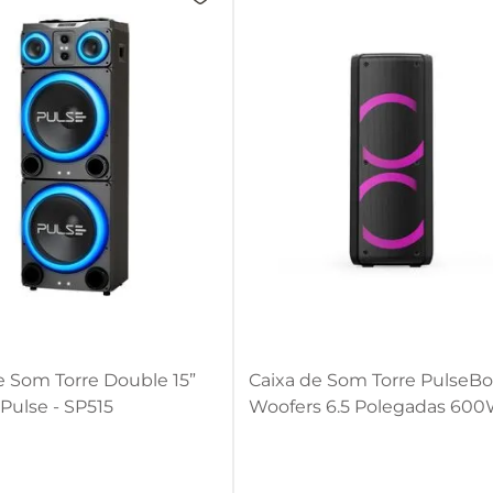
e Som Torre Double 15”
Caixa de Som Torre PulseBo
ulse - SP515
Woofers 6.5 Polegadas 60
Pulse - SP504