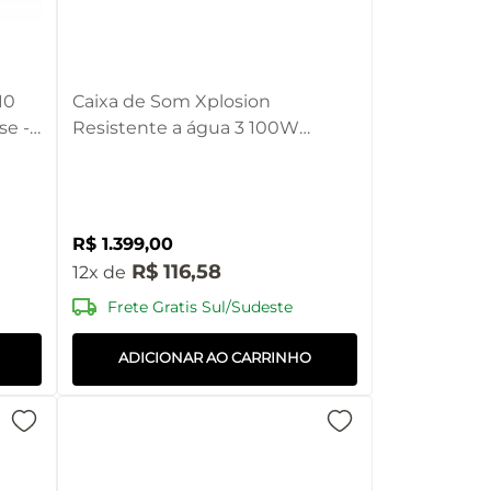
10
Caixa de Som Xplosion
se -
Resistente a água 3 100W
BT/USB/AUX/TWS Pulse - SP620
R$
1
.
399
,
00
R$
116
,
58
12
Frete Gratis Sul/Sudeste
ADICIONAR AO CARRINHO