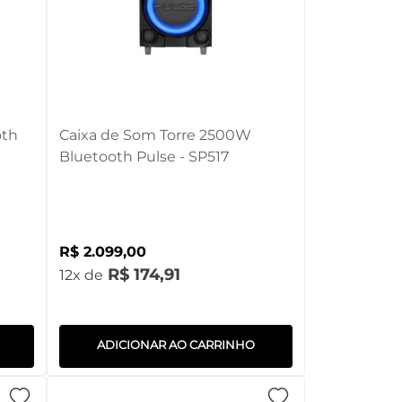
oth
Caixa de Som Torre 2500W
Bluetooth Pulse - SP517
R$
2
.
099
,
00
R$
174
,
91
12
ADICIONAR AO CARRINHO