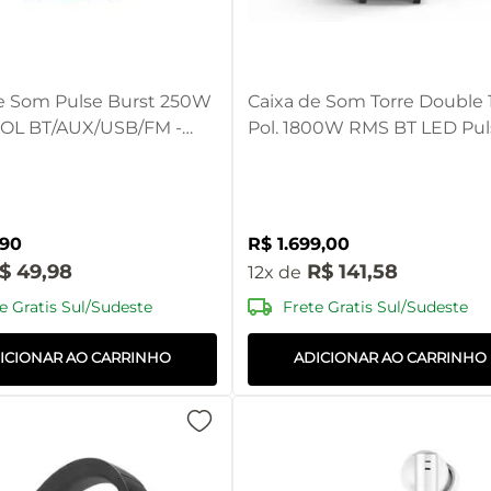
e Som Pulse Burst 250W
Caixa de Som Torre Double 
OL BT/AUX/USB/FM -
Pol. 1800W RMS BT LED Pul
E
SP507
90
R$
1
.
699
,
00
$
49
,
98
R$
141
,
58
12
e Gratis Sul/Sudeste
Frete Gratis Sul/Sudeste
ICIONAR AO CARRINHO
ADICIONAR AO CARRINHO