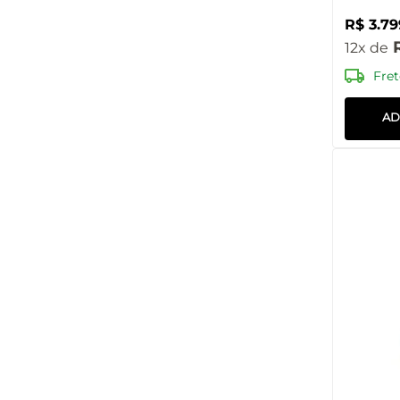
R$
3
.
79
12
Fret
AD