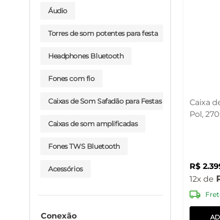
Áudio
Torres de som potentes para festa
Headphones Bluetooth
Fones com fio
Caixas de Som Safadão para Festas
Caixa d
Pol, 27
Caixas de som amplificadas
SP516
Fones TWS Bluetooth
R$
2
.
39
Acessórios
12
Fret
Conexão
AD