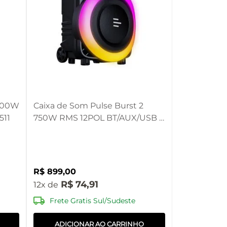
1400W
Caixa de Som Pulse Burst 2
511
750W RMS 12POL BT/AUX/USB -
SP408
R$
899
,
00
R$
74
,
91
12
Frete Gratis Sul/Sudeste
ADICIONAR AO CARRINHO