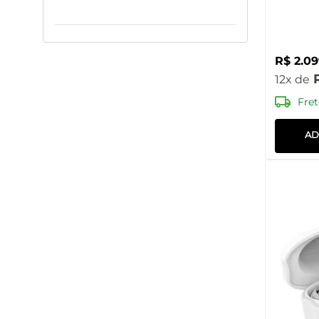
SP508
R$
2
.
09
12
Fret
AD