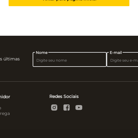
Nome
E-mail
as últimas
Redes Sociais
midor
o
rega