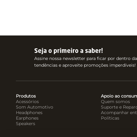
Seja o primeiro a saber!
Assine nossa newsletter para ficar por dentro d
tendências e aproveite promoções imperdíveis!
Produtos
Apoio ao consu
Acessórios
Quem somos
Som Automotivo
Suporte e Repar
Headphones
Acompanhar ent
Earphones
Políticas
Speakers