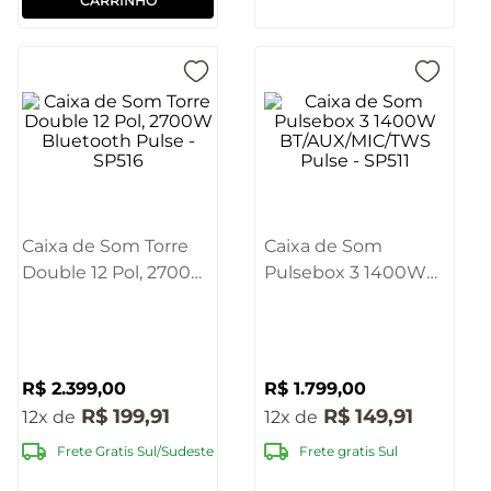
CARRINHO
Caixa de Som Torre
Caixa de Som
Double 12 Pol, 2700W
Pulsebox 3 1400W
Bluetooth Pulse -
BT/AUX/MIC/TWS
SP516
Pulse - SP511
R$
2
.
399
,
00
R$
1
.
799
,
00
R$
199
,
91
R$
149
,
91
12
12
Frete Gratis Sul/Sudeste
Frete gratis Sul