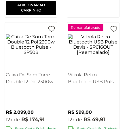
ADICIONAR AO
CARRINHO
Remanufaturado
Caixa De Som Torre
Vitrola Retro
Double 12 Pol 2300w
Bluetooth USB Pulse
Bluetooth Pulse -
Davis - SP616OUT
SP508
[Reembalado]
R$
2
.
099
,
00
R$
599
,
00
R$
174
,
91
R$
49
,
91
12
12
Frete Gratis Sul/Sudeste
Frete Gratis Sul/Sudeste