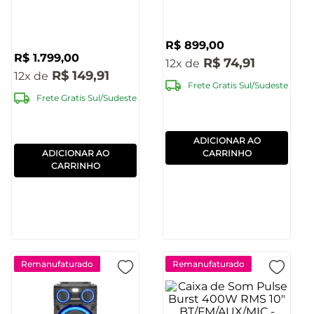
BT/AUX/MIC/TWS
SP408
Pulse - SP511OUT
[Reembalado]
R$
899
,
00
R$
1
.
799
,
00
R$
74
,
91
12
R$
149
,
91
12
Frete Gratis Sul/Sudeste
Frete Gratis Sul/Sudeste
ADICIONAR AO
ADICIONAR AO
CARRINHO
CARRINHO
Remanufaturado
Remanufaturado