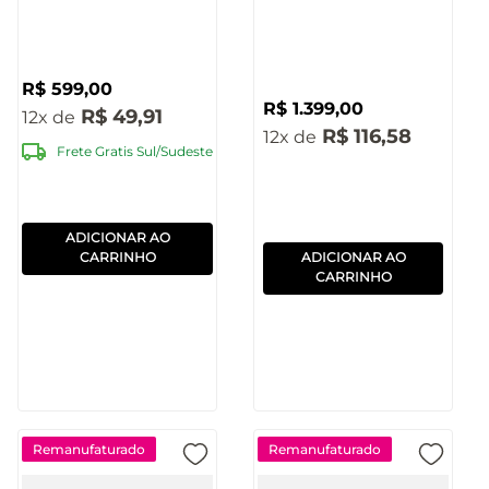
Bluetooth Bivolt
Pulse - SP510
R$
599
,
00
R$
1
.
399
,
00
R$
49
,
91
12
R$
116
,
58
12
Frete Gratis Sul/Sudeste
ADICIONAR AO
CARRINHO
ADICIONAR AO
CARRINHO
Remanufaturado
Remanufaturado