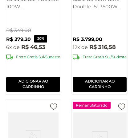
100W
Double 15” 3500W
BT/AUX/USB/TWS
Pulse - SP515OUT
Pulse - SP624OUT
[Reembalado]
[Reembalado]
R$
349
,
00
R$
279
,
20
20%
R$
3
.
799
,
00
R$
46
,
53
R$
316
,
58
6
12
Frete Gratis Sul/Sudeste
Frete Gratis Sul/Sudeste
ADICIONAR AO
ADICIONAR AO
CARRINHO
CARRINHO
Remanufaturado