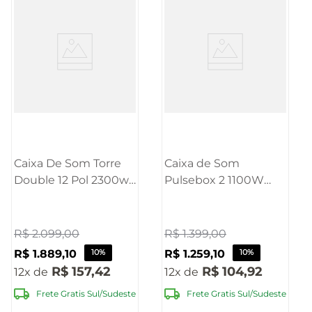
Caixa De Som Torre
Caixa de Som
Double 12 Pol 2300w
Pulsebox 2 1100W
Bluetooth Pulse -
Bluetooth Bivolt
SP508OUT
Pulse - SP510OUT
[Reembalado]
[Reembalado]
R$
2
.
099
,
00
R$
1
.
399
,
00
R$
1
.
889
,
10
10%
R$
1
.
259
,
10
10%
R$
157
,
42
R$
104
,
92
12
12
Frete Gratis Sul/Sudeste
Frete Gratis Sul/Sudeste