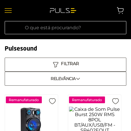
O que está procurando?
Pulsesound
RELEVÂNCIA
Remanufaturado
Remanufaturado