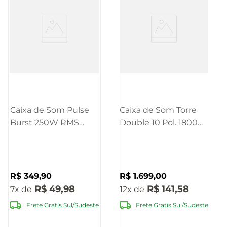
Caixa de Som Pulse
Caixa de Som Torre
Burst 250W RMS
Double 10 Pol. 1800W
8POL
RMS BT LED Pulse -
BT/AUX/USB/FM -
SP507
SP402E
R$
349
,
90
R$
1
.
699
,
00
R$
49
,
98
R$
141
,
58
7
12
Frete Gratis Sul/Sudeste
Frete Gratis Sul/Sudeste