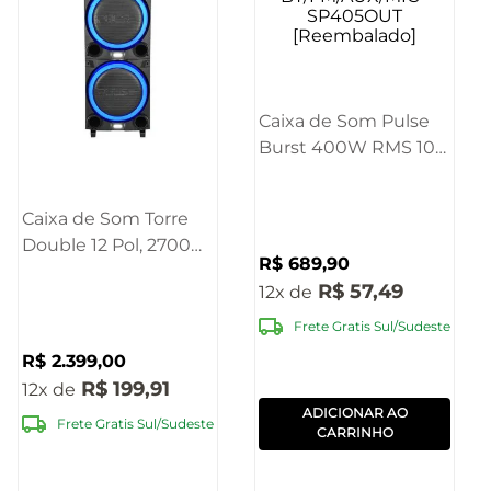
Caixa de Som Pulse
Burst 400W RMS 10"
BT/FM/AUX/MIC -
SP405OUT
Caixa de Som Torre
[Reembalado]
Double 12 Pol, 2700W
R$
689
,
90
Bluetooth Pulse -
R$
57
,
49
12
SP516OUT
[Reembalado]
Frete Gratis Sul/Sudeste
R$
2
.
399
,
00
R$
199
,
91
12
ADICIONAR AO
Frete Gratis Sul/Sudeste
CARRINHO