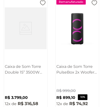
Remanufaturado
Caixa de Som Torre
Caixa de Som Torre
Double 15” 3500W
PulseBox 2x Woofers
Pulse - SP515
6.5 Polegadas 600W
Pulse - SP504OUT
[Reembalado]
R$
999
,
00
R$
3
.
799
,
00
R$
899
,
10
10%
R$
316
,
58
R$
74
,
92
12
12