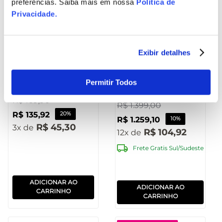
preferências. Saiba mais em nossa
Política de
Privacidade
.
Fone de Ouvido
Exibir detalhes
Caixa de Som
Headphone HB200
Xplosion Resistente a
Bluetooth Preto
água 3 100W
Permitir Todos
Pulse - PH430OUT
BT/USB/AUX/TWS
[Reembalado]
R$
169
,
90
Pulse - SP620OUT
R$
1
.
399
,
00
R$
135
,
92
20%
[Reembalado]
R$
1
.
259
,
10
10%
R$
45
,
30
3
R$
104
,
92
12
Frete Gratis Sul/Sudeste
ADICIONAR AO
ADICIONAR AO
CARRINHO
CARRINHO