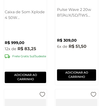
Pulse Wave 2 20w
Caixa de Som Xplode
BT/AUX/SD/TWS
4 50W
IPX6 Preto -
BT/AUX/USB/SD
SP355OUT
Pulse - SP619
[Reembalado]
R$
309
,
00
R$
999
,
00
R$
51
,
50
6
R$
83
,
25
12
Frete Gratis Sul/Sudeste
ADICIONAR AO
ADICIONAR AO
CARRINHO
CARRINHO