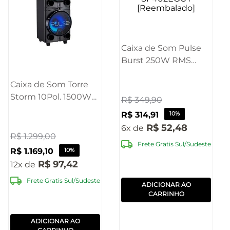
Caixa de Som Pulse
Burst 250W RMS
8POL
Caixa de Som Torre
BT/AUX/USB/FM -
Storm 10Pol. 1500W
SP402EOUT
R$
349
,
90
RMS
[Reembalado]
R$
314
,
91
10%
BT/AUX/USB/TWS/FM
R$
52
,
48
6
Pulse - SP514OUT
R$
1
.
299
,
00
Frete Gratis Sul/Sudeste
[Reembalado]
R$
1
.
169
,
10
10%
R$
97
,
42
12
Frete Gratis Sul/Sudeste
ADICIONAR AO
CARRINHO
ADICIONAR AO