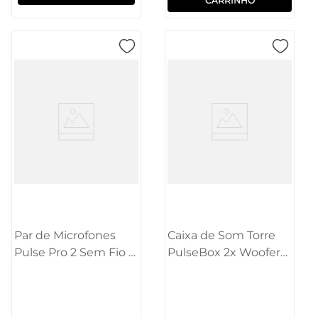
CARRINHO
Par de Microfones
Caixa de Som Torre
Pulse Pro 2 Sem Fio +
PulseBox 2x Woofers
Receiver - SP801
6.5 Polegadas 600W
Pulse - SP504