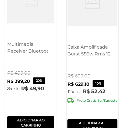
Multimedia
Caixa Amplificada
Receiver Bluetooth
Burst 550w Rms 12
Tela Touch Screen 7"
Polegadas Pulse -
Espelhamento de
SP403OUT
Tela Android e iOS -
R$
499
,
00
[Reembalado]
R$
699
,
00
PS01MMOUT
R$
399
,
20
20%
R$
629
,
10
10%
[Reembalado]
R$
49
,
90
8
R$
52
,
42
12
Frete Gratis Sul/Sudeste
ADICIONAR AO
ADICIONAR AO
CARRINHO