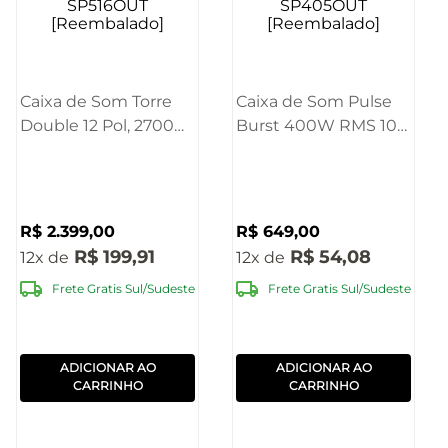
Caixa de Som Torre
Caixa de Som Pulse
Double 12 Pol, 2700W
Burst 400W RMS 10"
Bluetooth Pulse -
BT/FM/AUX/MIC -
SP516OUT
SP405OUT
[Reembalado]
[Reembalado]
R$
2
.
399
,
00
R$
649
,
00
R$
199
,
91
R$
54
,
08
12
12
Frete Gratis Sul/Sudeste
Frete Gratis Sul/Sudeste
ADICIONAR AO
ADICIONAR AO
CARRINHO
CARRINHO