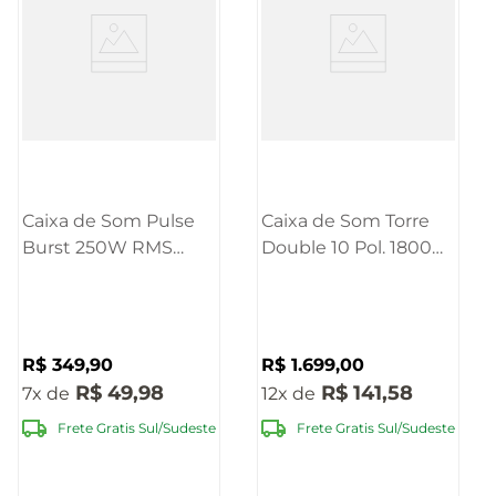
Caixa de Som Pulse
Caixa de Som Torre
Burst 250W RMS
Double 10 Pol. 1800W
8POL
RMS BT LED Pulse -
BT/AUX/USB/FM -
SP507
SP402E
R$
349
,
90
R$
1
.
699
,
00
R$
49
,
98
R$
141
,
58
7
12
Frete Gratis Sul/Sudeste
Frete Gratis Sul/Sudeste