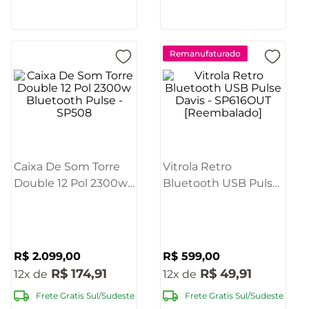
Remanufaturado
Caixa De Som Torre
Vitrola Retro
Double 12 Pol 2300w
Bluetooth USB Pulse
Bluetooth Pulse -
Davis - SP616OUT
SP508
[Reembalado]
R$
2
.
099
,
00
R$
599
,
00
R$
174
,
91
R$
49
,
91
12
12
Frete Gratis Sul/Sudeste
Frete Gratis Sul/Sudeste