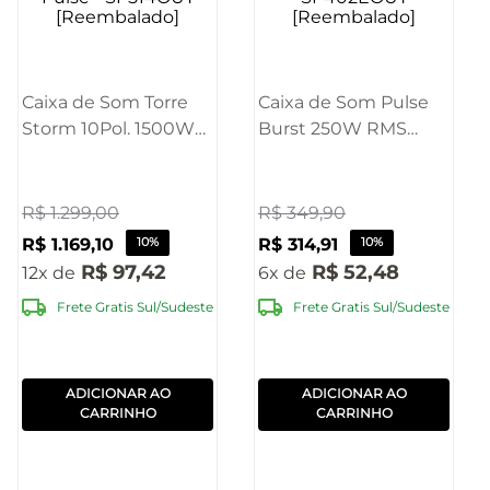
Caixa de Som Torre
Caixa de Som Pulse
Storm 10Pol. 1500W
Burst 250W RMS
RMS
8POL
BT/AUX/USB/TWS/FM
BT/AUX/USB/FM -
Pulse - SP514OUT
SP402EOUT
R$
1
.
299
,
00
R$
349
,
90
[Reembalado]
[Reembalado]
R$
1
.
169
,
10
10%
R$
314
,
91
10%
R$
97
,
42
R$
52
,
48
12
6
Frete Gratis Sul/Sudeste
Frete Gratis Sul/Sudeste
ADICIONAR AO
ADICIONAR AO
CARRINHO
CARRINHO