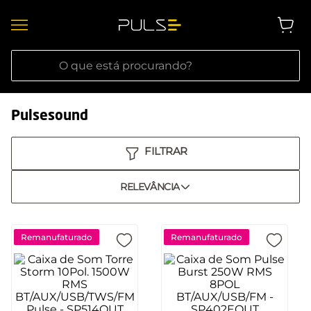
O que está procurando?
Pulsesound
RELEVÂNCIA
Remanufaturado
Remanufaturado