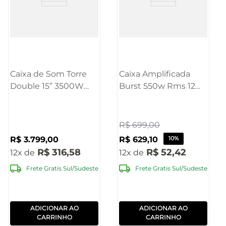
Caixa de Som Torre
Caixa Amplificada
Double 15” 3500W
Burst 550w Rms 12
Pulse - SP515OUT
Polegadas Pulse -
[Reembalado]
SP403OUT
[Reembalado]
R$
699
,
00
R$
3
.
799
,
00
R$
629
,
10
10%
R$
316
,
58
R$
52
,
42
12
12
Frete Gratis Sul/Sudeste
Frete Gratis Sul/Sudeste
ADICIONAR AO
ADICIONAR AO
CARRINHO
CARRINHO