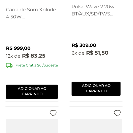
Pulse Wave 2 20w
Caixa de Som Xplode
BT/AUX/SD/TWS
4 50W
IPX6 Preto -
BT/AUX/USB/SD
SP355OUT
Pulse - SP619
[Reembalado]
R$
309
,
00
R$
999
,
00
R$
51
,
50
6
R$
83
,
25
12
Frete Gratis Sul/Sudeste
ADICIONAR AO
ADICIONAR AO
CARRINHO
CARRINHO