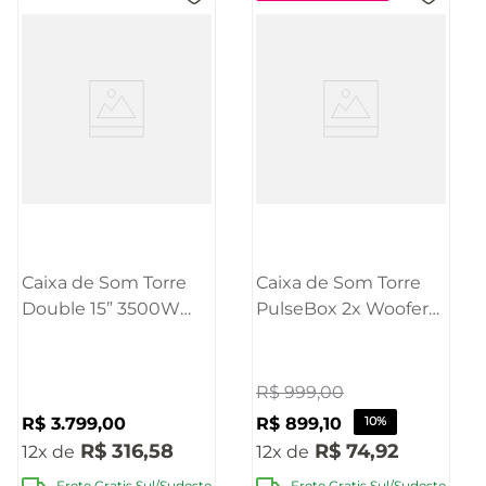
Caixa de Som Torre
Caixa de Som Torre
Double 15” 3500W
PulseBox 2x Woofers
Pulse - SP515
6.5 Polegadas 600W
Pulse - SP504OUT
[Reembalado]
R$
999
,
00
R$
3
.
799
,
00
R$
899
,
10
10%
R$
316
,
58
R$
74
,
92
12
12
Frete Gratis Sul/Sudeste
Frete Gratis Sul/Sudeste