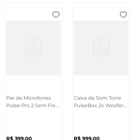
Par de Microfones
Caixa de Som Torre
Pulse Pro 2 Sem Fio +
PulseBox 2x Woofers
Receiver - SP801
6.5 Polegadas 600W
Pulse - SP504
R$
399
,
00
R$
999
,
00