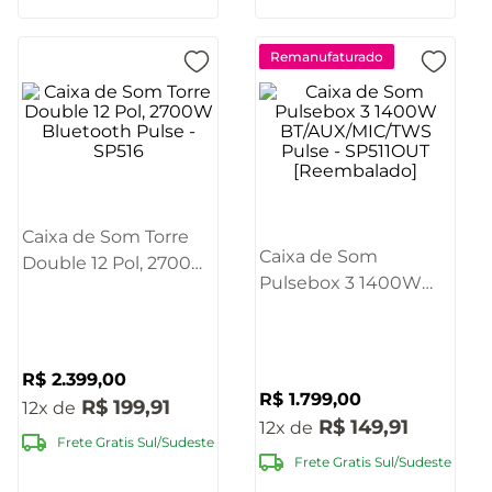
Remanufaturado
Caixa de Som Torre
Caixa de Som
Double 12 Pol, 2700W
Pulsebox 3 1400W
Bluetooth Pulse -
BT/AUX/MIC/TWS
SP516
Pulse - SP511OUT
[Reembalado]
R$
2
.
399
,
00
R$
1
.
799
,
00
R$
199
,
91
12
R$
149
,
91
12
Frete Gratis Sul/Sudeste
Frete Gratis Sul/Sudeste