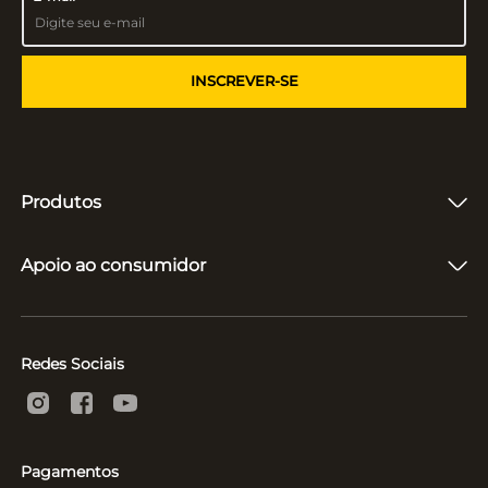
INSCREVER-SE
Produtos
Fones de Ouvido
Caixas de Som
Apoio ao consumidor
Vitrolas e Toca-Discos
Microfones
Quem somos
Suporte e Reparo
Acompanhar entrega
Políticas
Redes Sociais
Pagamentos