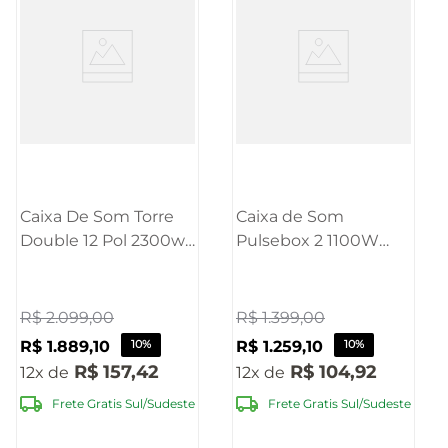
Caixa De Som Torre
Caixa de Som
Double 12 Pol 2300w
Pulsebox 2 1100W
Bluetooth Pulse -
Bluetooth Bivolt
SP508OUT
Pulse - SP510OUT
[Reembalado]
[Reembalado]
R$
2
.
099
,
00
R$
1
.
399
,
00
R$
1
.
889
,
10
10%
R$
1
.
259
,
10
10%
R$
157
,
42
R$
104
,
92
12
12
Frete Gratis Sul/Sudeste
Frete Gratis Sul/Sudeste