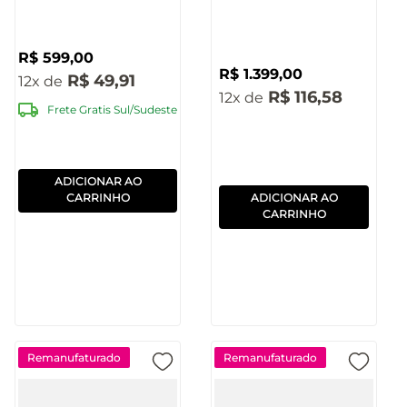
Pulse - SP510
R$
599
,
00
R$
1
.
399
,
00
R$
49
,
91
12
R$
116
,
58
12
Frete Gratis Sul/Sudeste
ADICIONAR AO
CARRINHO
ADICIONAR AO
CARRINHO
Remanufaturado
Remanufaturado