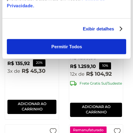
Privacidade
.
Fone de Ouvido
Caixa de Som
Exibir detalhes
Headphone HB200
Xplosion Resistente a
Bluetooth Preto
água 3 100W
Pulse - PH430OUT
Permitir Todos
BT/USB/AUX/TWS
[Reembalado]
R$
169
,
90
Pulse - SP620OUT
R$
1
.
399
,
00
R$
135
,
92
20%
[Reembalado]
R$
1
.
259
,
10
10%
R$
45
,
30
3
R$
104
,
92
12
Frete Gratis Sul/Sudeste
ADICIONAR AO
ADICIONAR AO
CARRINHO
CARRINHO
Remanufaturado