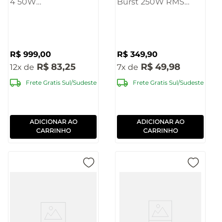
4 50W
Burst 250W RMS
BT/AUX/USB/SD
8POL
Pulse - SP619
BT/AUX/USB/FM -
SP402E
R$
999
,
00
R$
349
,
90
R$
83
,
25
R$
49
,
98
12
7
Frete Gratis Sul/Sudeste
Frete Gratis Sul/Sudeste
ADICIONAR AO
ADICIONAR AO
CARRINHO
CARRINHO