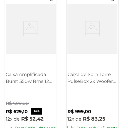
Caixa Amplificada
Caixa de Som Torre
Burst 550w Rms 12
PulseBox 2x Woofers
Polegadas Pulse -
6.5 Polegadas 600W
SP403OUT
Pulse - SP504
[Reembalado]
R$
699
,
00
R$
629
,
10
10%
R$
999
,
00
R$
52
,
42
R$
83
,
25
12
12
Frete Gratis Sul/Sudeste
Frete Gratis Sul/Sudeste