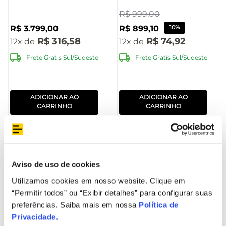
[Reembalado]
R$
999
,
00
R$
3
.
799
,
00
R$
899
,
10
10%
R$
316
,
58
R$
74
,
92
12
12
Frete Gratis Sul/Sudeste
Frete Gratis Sul/Sudeste
ADICIONAR AO
ADICIONAR AO
CARRINHO
CARRINHO
Remanufaturado
Aviso de uso de cookies
Utilizamos cookies em nosso website. Clique em
“Permitir todos” ou “Exibir detalhes” para configurar suas
preferências. Saiba mais em nossa
Política de
Privacidade
.