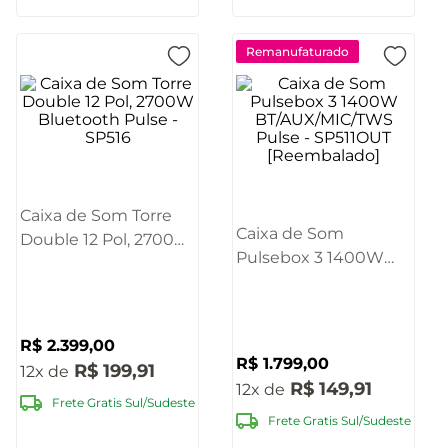
Remanufaturado
Caixa de Som Torre
Caixa de Som
Double 12 Pol, 2700W
Pulsebox 3 1400W
Bluetooth Pulse -
BT/AUX/MIC/TWS
SP516
Pulse - SP511OUT
[Reembalado]
R$
2
.
399
,
00
R$
1
.
799
,
00
R$
199
,
91
12
R$
149
,
91
12
Frete Gratis Sul/Sudeste
Frete Gratis Sul/Sudeste