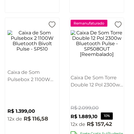
Remanufaturado
Caixa de Som
Caixa De Som Torre
Pulsebox 2 1100W
Double 12 Pol 2300w
Bluetooth Bivolt
Bluetooth Pulse -
Pulse - SP510
SP508OUT
[Reembalado]
R$
2
.
099
,
00
R$
1
.
399
,
00
R$
1
.
889
,
10
10%
R$
116
,
58
12
R$
157
,
42
12
Frete Gratis Sul/Sudeste