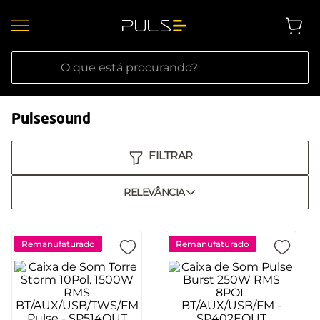
O que está procurando?
Pulsesound
RELEVÂNCIA
Remanufaturado
Remanufaturado