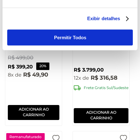
Exibir detalhes
Multimedia
Caixa de Som Torre
Receiver Bluetooth
Double 15” 3500W
Permitir Todos
Tela Touch Screen 7"
Pulse - SP515OUT
Espelhamento de
[Reembalado]
Tela Android e iOS -
R$
499
,
00
PS01MMOUT
R$
399
,
20
20%
R$
3
.
799
,
00
[Reembalado]
R$
49
,
90
8
R$
316
,
58
12
Frete Gratis Sul/Sudeste
ADICIONAR AO
ADICIONAR AO
CARRINHO
CARRINHO
Remanufaturado