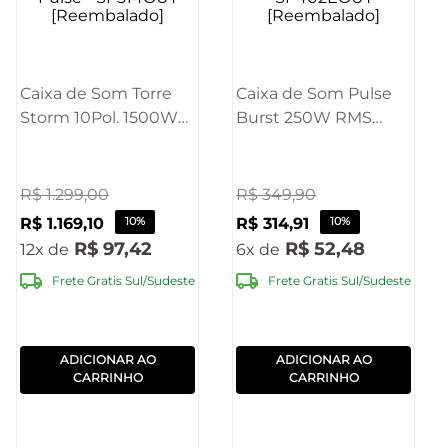
Caixa de Som Torre
Caixa de Som Pulse
Storm 10Pol. 1500W
Burst 250W RMS
RMS
8POL
BT/AUX/USB/TWS/FM
BT/AUX/USB/FM -
Pulse - SP514OUT
SP402EOUT
R$
1
.
299
,
00
R$
349
,
90
[Reembalado]
[Reembalado]
R$
1
.
169
,
10
10%
R$
314
,
91
10%
R$
97
,
42
R$
52
,
48
12
6
Frete Gratis Sul/Sudeste
Frete Gratis Sul/Sudeste
ADICIONAR AO
ADICIONAR AO
CARRINHO
CARRINHO