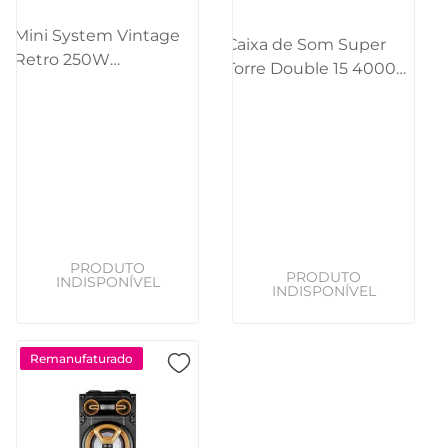
Mini System Vintage
Caixa de Som Super
Retro 250W
Torre Double 15 4000W
CD/BT/USB/SD/FM/AUX
BT/AUX/SD/USB/FM/LED
Pulse - SP387OUT
Pulse - SP1000OUT
[Reembalado]
[Reembalado]
Remanufaturado