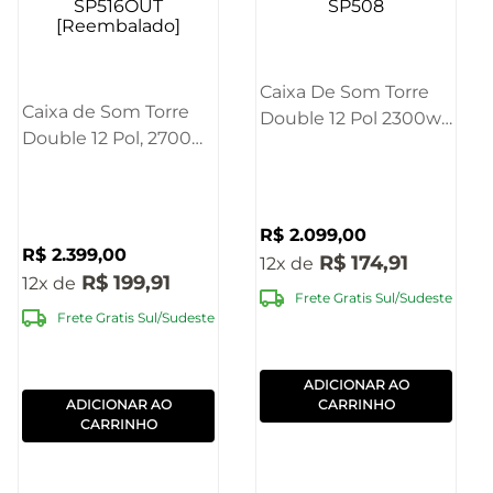
Caixa De Som Torre
Caixa de Som Torre
Double 12 Pol 2300w
Double 12 Pol, 2700W
Bluetooth Pulse -
Bluetooth Pulse -
SP508
SP516OUT
[Reembalado]
R$
2
.
099
,
00
R$
2
.
399
,
00
R$
174
,
91
12
R$
199
,
91
12
Frete Gratis Sul/Sudeste
Frete Gratis Sul/Sudeste
ADICIONAR AO
ADICIONAR AO
CARRINHO
CARRINHO