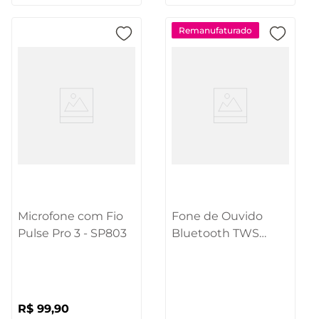
Remanufaturado
Microfone com Fio
Fone de Ouvido
Pulse Pro 3 - SP803
Bluetooth TWS
Buds Touch Branco
Pulse - PH414OUT
[Remanufaturado]
R$
99
,
90