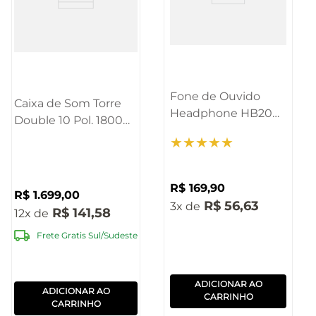
Fone de Ouvido
Caixa de Som Torre
Headphone HB200
Double 10 Pol. 1800W
Bluetooth Preto
RMS BT LED Pulse -
★
★
★
★
★
Pulse - PH430
SP507
R$
169
,
90
R$
1
.
699
,
00
R$
56
,
63
3
R$
141
,
58
12
Frete Gratis Sul/Sudeste
ADICIONAR AO
ADICIONAR AO
CARRINHO
CARRINHO