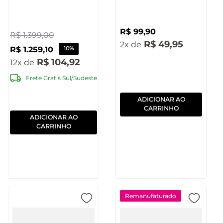
Bluetooth Bivolt
Pulse - SP510OUT
R$
99
,
90
[Reembalado]
R$
1
.
399
,
00
R$
49
,
95
2
R$
1
.
259
,
10
10%
R$
104
,
92
12
Frete Gratis Sul/Sudeste
ADICIONAR AO
CARRINHO
ADICIONAR AO
CARRINHO
Remanufaturado