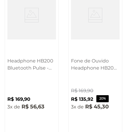
Headphone HB200
Fone de Ouvido
Bluetooth Pulse -
Headphone HB200
PH431
Bluetooth Preto
Pulse - PH430OUT
[Reembalado]
R$
169
,
90
R$
169
,
90
R$
135
,
92
20%
R$
56
,
63
R$
45
,
30
3
3