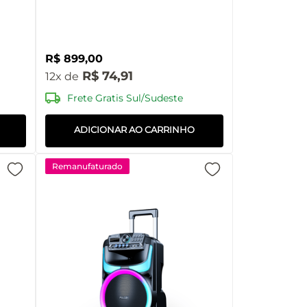
SP408
R$
899
,
00
R$
74
,
91
12
Frete Gratis Sul/Sudeste
ADICIONAR AO CARRINHO
Remanufaturado