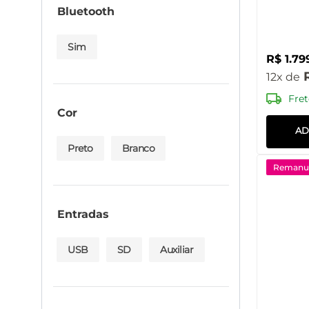
Bluetooth
Sim
R$
1
.
79
12
Fret
Cor
AD
Preto
Branco
Remanuf
Entradas
USB
SD
Auxiliar