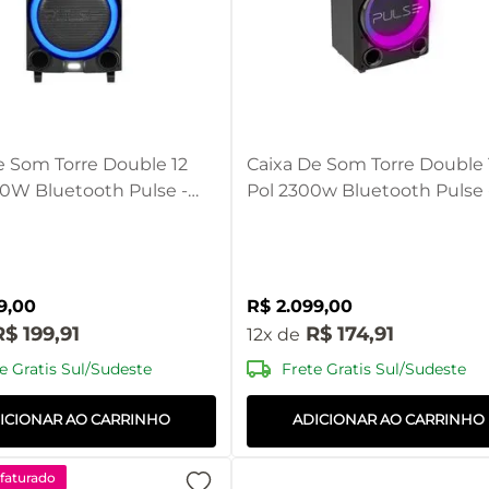
e Som Torre Double 12
Caixa De Som Torre Double 
00W Bluetooth Pulse -
Pol 2300w Bluetooth Pulse 
UT [Reembalado]
SP508
9
,
00
R$
2
.
099
,
00
R$
199
,
91
R$
174
,
91
12
e Gratis Sul/Sudeste
Frete Gratis Sul/Sudeste
ICIONAR AO CARRINHO
ADICIONAR AO CARRINHO
aturado