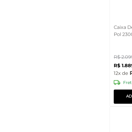
Caixa D
Pol 230
SP508O
R$
2
.
09
R$
1
.
88
12
Fret
AD