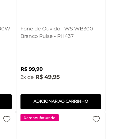
100W
Fone de Ouvido TWS WB300
Branco Pulse - PH437
R$
99
,
90
R$
49
,
95
2
ADICIONAR AO CARRINHO
Remanufaturado