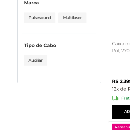
Marca
Pulsesound
Multilaser
Caixa d
Tipo de Cabo
Pol, 27
SP516O
Auxiliar
R$
2
.
39
12
Fret
AD
Remanuf