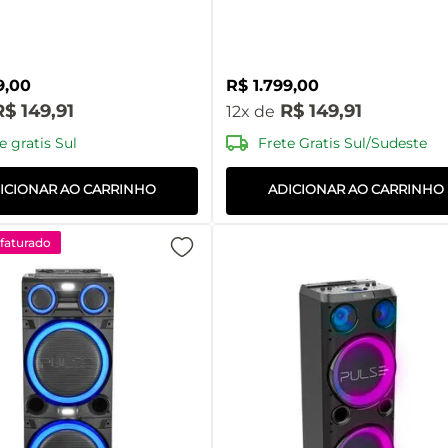
SP511OUT [Reembalado]
9
,
00
R$
1
.
799
,
00
R$
149
,
91
R$
149
,
91
12
e gratis Sul
Frete Gratis Sul/Sudeste
ICIONAR AO CARRINHO
ADICIONAR AO CARRINHO
aturado