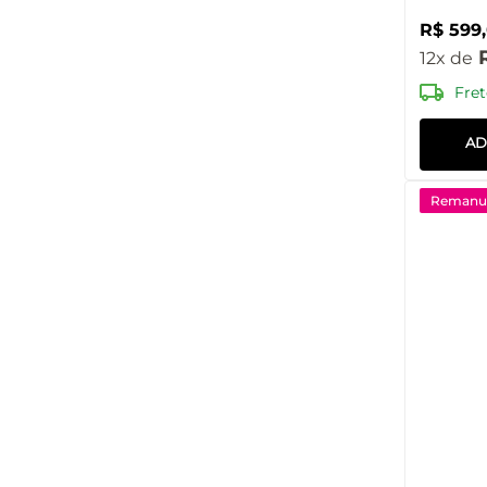
R$
599
,
12
Fret
AD
Remanuf