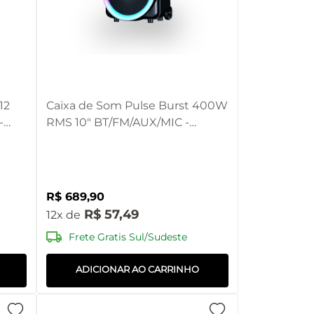
12
Caixa de Som Pulse Burst 400W
-
RMS 10" BT/FM/AUX/MIC -
SP405OUT [Reembalado]
R$
689
,
90
R$
57
,
49
12
Frete Gratis Sul/Sudeste
ADICIONAR AO CARRINHO