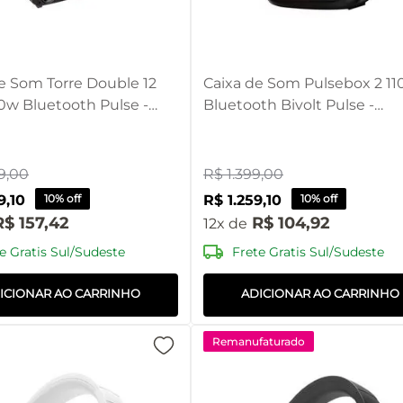
e Som Torre Double 12
Caixa de Som Pulsebox 2 1
0w Bluetooth Pulse -
Bluetooth Bivolt Pulse -
UT [Reembalado]
SP510OUT [Reembalado]
9
,
00
R$
1
.
399
,
00
9
,
10
10% off
R$
1
.
259
,
10
10% off
R$
157
,
42
R$
104
,
92
12
e Gratis Sul/Sudeste
Frete Gratis Sul/Sudeste
ICIONAR AO CARRINHO
ADICIONAR AO CARRINHO
Remanufaturado