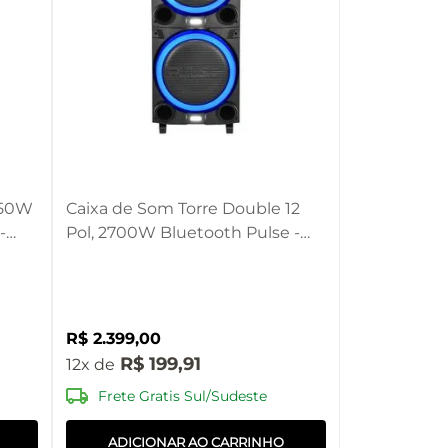
250W
Caixa de Som Torre Double 12
-
Pol, 2700W Bluetooth Pulse -
SP516
R$
2
.
399
,
00
R$
199
,
91
12
Frete Gratis Sul/Sudeste
ADICIONAR AO CARRINHO