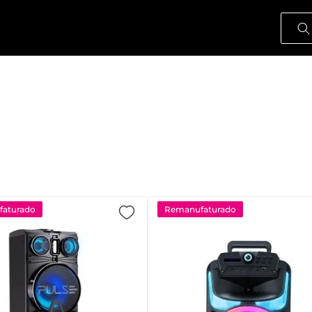
O que
aturado
Remanufaturado