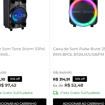
e Som Torre Storm 10Pol.
Caixa de Som Pulse Burst 
 RMS
RMS 8POL BT/AUX/USB/FM 
/USB/TWS/FM Pulse -
SP402EOUT [Reembalado]
UT [Reembalado]
9
,
00
R$
349
,
90
9
,
10
10% off
R$
314
,
91
10% off
R$
97
,
42
R$
52
,
48
6
e Gratis Sul/Sudeste
Frete Gratis Sul/Sudeste
ICIONAR AO CARRINHO
ADICIONAR AO CARRINHO