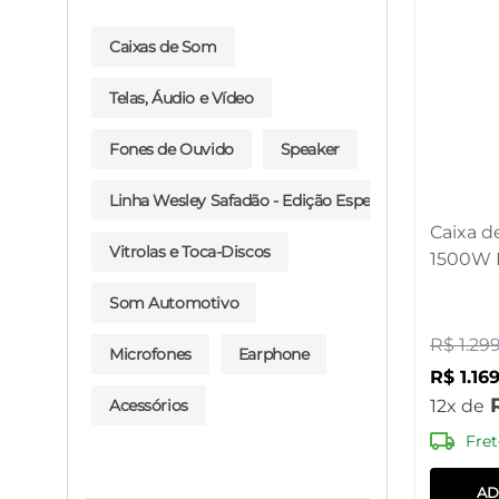
Caixas de Som
Telas, Áudio e Vídeo
Fones de Ouvido
Speaker
Linha Wesley Safadão - Edição Especial
Caixa d
Vitrolas e Toca-Discos
1500W
BT/AUX
Som Automotivo
SP514O
R$
1
.
29
Microfones
Earphone
R$
1
.
16
Acessórios
12
Fret
AD