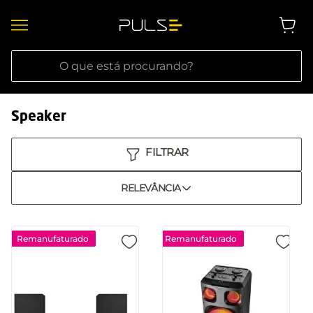
O que está procurando?
Speaker
RELEVÂNCIA
Remanufaturado
Remanufaturado