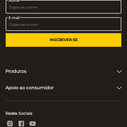
Nome
E-mail
INSCREVER-SE
Produtos
Fones de Ouvido
Caixas de Som
Apoio ao consumidor
Vitrolas e Toca-Discos
Microfones
Quem somos
Suporte e Reparo
Acompanhar entrega
Políticas
Redes Sociais