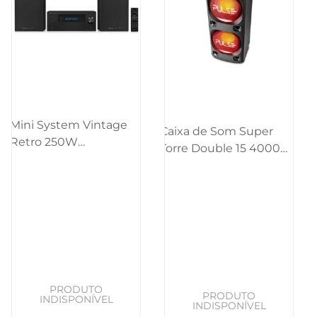
Mini System Vintage
Caixa de Som Super
Retro 250W
Torre Double 15 4000W
CD/BT/USB/SD/FM/AUX
BT/AUX/SD/USB/FM/LED
Pulse - SP387OUT
Pulse - SP1000OUT
[Reembalado]
[Reembalado]