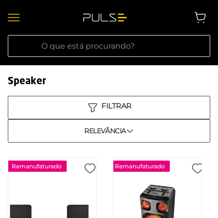
O que está procurando?
Speaker
RELEVÂNCIA
Remanufaturado
Remanufaturado