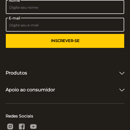
Nome
E-mail
INSCREVER-SE
Produtos
Fones de Ouvido
Caixas de Som
Apoio ao consumidor
Vitrolas e Toca-Discos
Microfones
Quem somos
Suporte e Reparo
Acompanhar entrega
Políticas
Redes Sociais