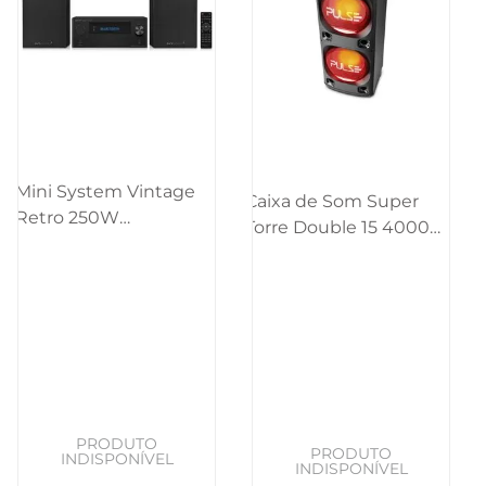
Mini System Vintage
Caixa de Som Super
Retro 250W
Torre Double 15 4000W
CD/BT/USB/SD/FM/AUX
BT/AUX/SD/USB/FM/LED
Pulse - SP387OUT
Pulse - SP1000OUT
[Reembalado]
[Reembalado]