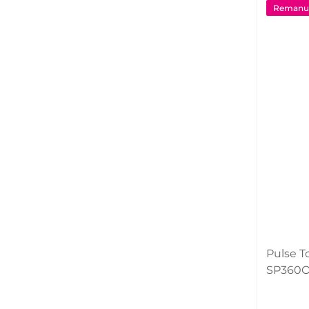
Remanuf
Pulse T
SP360O