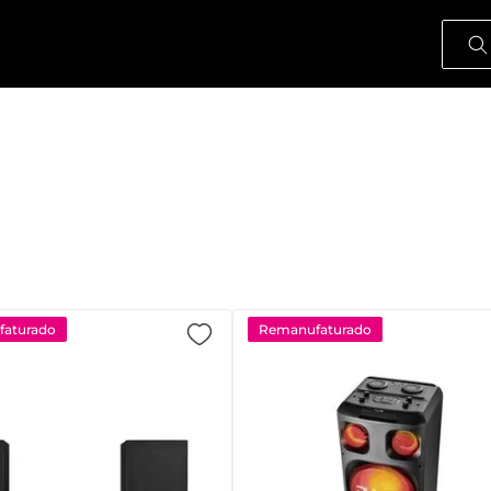
O que
aturado
Remanufaturado