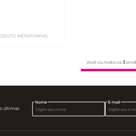
Você viu todos os
3
prod
Nome
E-mail
as últimas