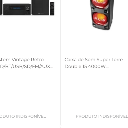
stem Vintage Retro
Caixa de Som Super Torre
D/BT/USB/SD/FM/AUX
Double 15 4000W
- SP387OUT [Reembalado]
BT/AUX/SD/USB/FM/LED Pul
SP1000OUT [Reembalado]