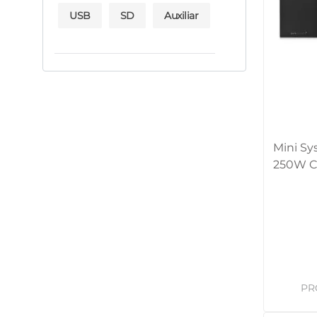
USB
SD
Auxiliar
Mini Sy
250W C
Pulse 