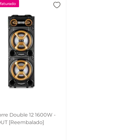
aturado
orre Double 12 1600W -
UT [Reembalado]