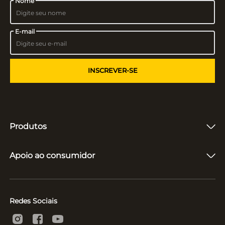
Nome
E-mail
INSCREVER-SE
Produtos
Fones de Ouvido
Caixas de Som
Apoio ao consumidor
Vitrolas e Toca-Discos
Microfones
Quem somos
Suporte e Reparo
Acompanhar entrega
Políticas
Redes Sociais