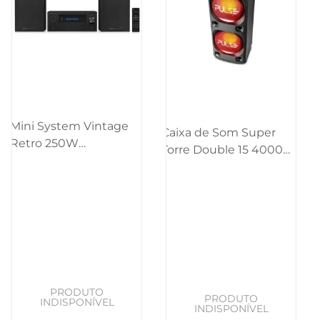
Mini System Vintage
Caixa de Som Super
Retro 250W
Torre Double 15 4000W
CD/BT/USB/SD/FM/AUX
BT/AUX/SD/USB/FM/LED
Pulse - SP387OUT
Pulse - SP1000OUT
[Reembalado]
[Reembalado]