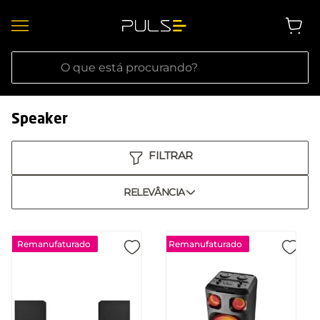
O que está procurando?
Speaker
RELEVÂNCIA
Remanufaturado
Remanufaturado