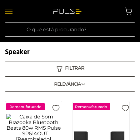
O que está procurando?
Speaker
RELEVÂNCIA
Remanufaturado
Remanufaturado