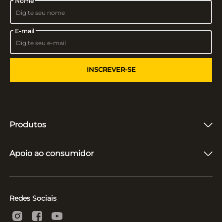
Nome
E-mail
INSCREVER-SE
Produtos
Fones de Ouvido
Caixas de Som
Apoio ao consumidor
Vitrolas e Toca-Discos
Microfones
Quem somos
Suporte e Reparo
Acompanhar entrega
Políticas
Redes Sociais