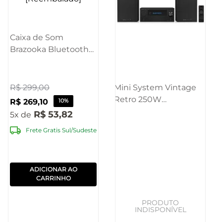
Caixa de Som
Brazooka Bluetooth
Beats 80w RMS Pulse
- SP614OUT
[Reembalado]
R$
299
,
00
Mini System Vintage
Retro 250W
R$
269
,
10
10%
CD/BT/USB/SD/FM/AUX
R$
53
,
82
5
Pulse - SP387OUT
Frete Gratis Sul/Sudeste
[Reembalado]
ADICIONAR AO
CARRINHO