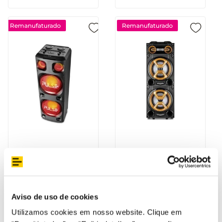
Remanufaturado
Remanufaturado
Pulse Torre Double 12
Caixa de Som Super
1600W - SP360OUT
Torre Double 15 4000W
[Reembalado]
BT/AUX/SD/USB/FM/LED
Aviso de uso de cookies
Pulse - SP1000OUT
Utilizamos cookies em nosso website. Clique em
[Reembalado]