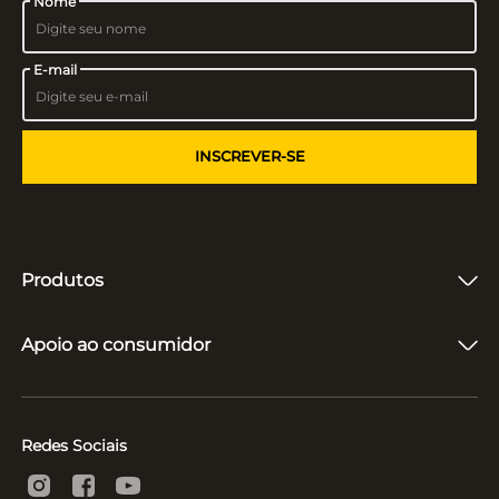
Nome
E-mail
INSCREVER-SE
Produtos
Fones de Ouvido
Caixas de Som
Apoio ao consumidor
Vitrolas e Toca-Discos
Microfones
Quem somos
Suporte e Reparo
Acompanhar entrega
Políticas
Redes Sociais