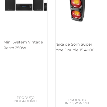
Mini System Vintage
Caixa de Som Super
Retro 250W
Torre Double 15 4000W
CD/BT/USB/SD/FM/AUX
BT/AUX/SD/USB/FM/LED
Pulse - SP387OUT
Pulse - SP1000OUT
[Reembalado]
[Reembalado]