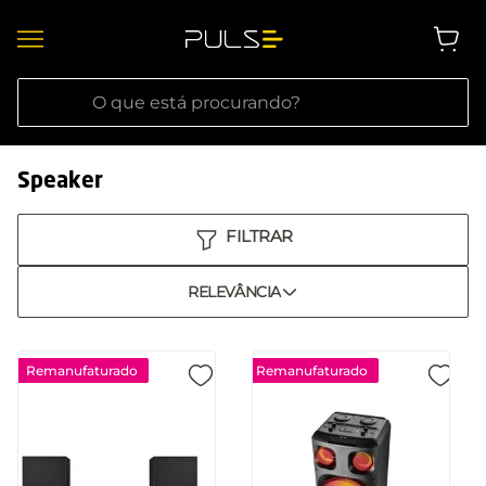
O que está procurando?
Speaker
RELEVÂNCIA
Remanufaturado
Remanufaturado