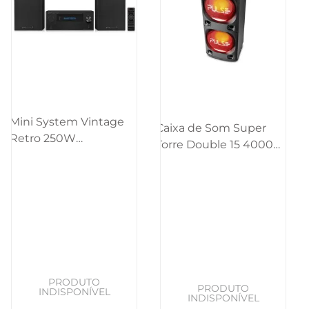
Mini System Vintage
Caixa de Som Super
Retro 250W
Torre Double 15 4000W
CD/BT/USB/SD/FM/AUX
BT/AUX/SD/USB/FM/LED
Pulse - SP387OUT
Pulse - SP1000OUT
[Reembalado]
[Reembalado]