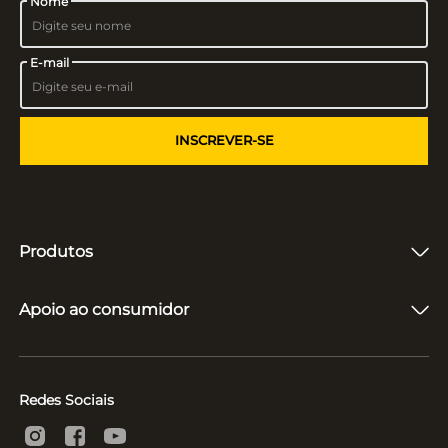
Nome
E-mail
INSCREVER-SE
Produtos
Fones de Ouvido
Caixas de Som
Apoio ao consumidor
Vitrolas e Toca-Discos
Microfones
Quem somos
Suporte e Reparo
Acompanhar entrega
Políticas
Redes Sociais