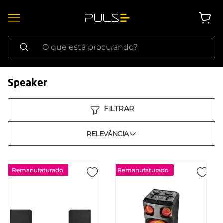
O que está procurando?
Speaker
RELEVÂNCIA
Remanufaturado
Remanufaturado