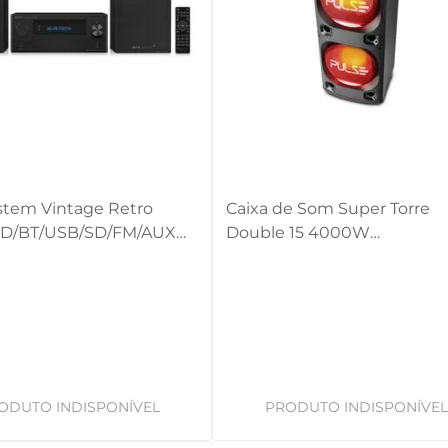
stem Vintage Retro
Caixa de Som Super Torre
D/BT/USB/SD/FM/AUX
Double 15 4000W
- SP387OUT [Reembalado]
BT/AUX/SD/USB/FM/LED Pul
SP1000OUT [Reembalado]