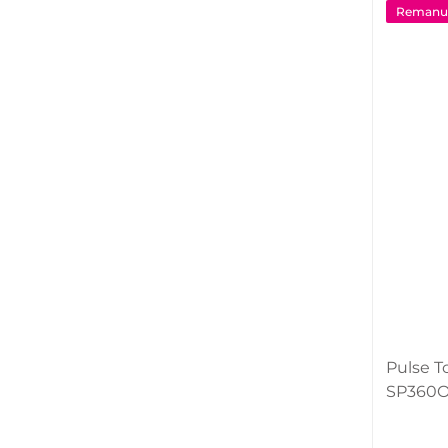
Remanuf
Pulse T
SP360O