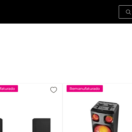
O que
aturado
Remanufaturado