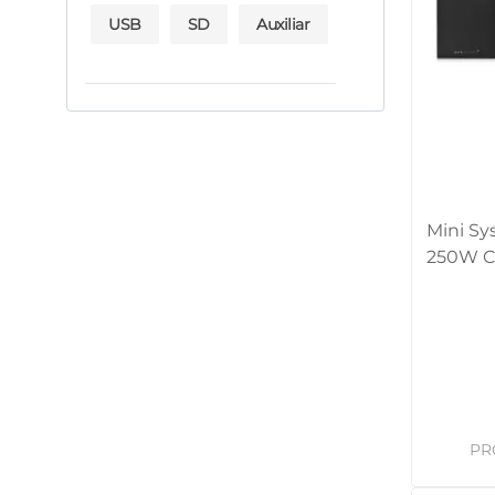
USB
SD
Auxiliar
Mini Sy
250W C
Pulse 