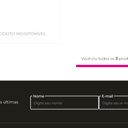
Você viu todos os
3
prod
Nome
E-mail
as últimas