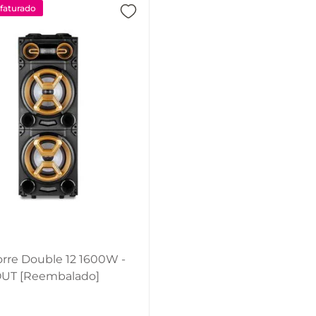
aturado
orre Double 12 1600W -
UT [Reembalado]