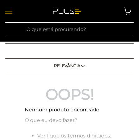
O que está procurando?
RELEVÂNCIA
OOPS!
Nenhum produto encontrado
O que eu devo fazer?
Verifique os termos digitados.