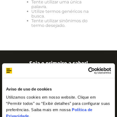
Tente utilizar uma única
palavra.
Utilize termos genéricos na
busca.
Tente utilizar sinônimos do
termo desejado.
Seja o primeiro a saber!
Assine nossa newsletter para ficar por dentro
das últimas tendências e aproveite promoções
imperdíveis!
Nome
Aviso de uso de cookies
Utilizamos cookies em nosso website. Clique em
“Permitir todos” ou “Exibir detalhes” para configurar suas
E-mail
preferências. Saiba mais em nossa
Política de
Privacidade
.