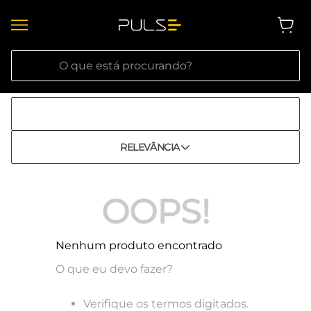
O que está procurando?
RELEVÂNCIA
OOPS!
Nenhum produto encontrado
O que eu devo fazer?
Verifique os termos digitados.