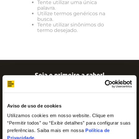
Tente utilizar uma única
palavra.
Utilize termos genéricos na
busca.
Tente utilizar sinônimos do
termo desejado.
Seja o primeiro a saber!
Assine nossa newsletter para ficar por dentro
das últimas tendências e aproveite promoções
imperdíveis!
Nome
Aviso de uso de cookies
Utilizamos cookies em nosso website. Clique em
“Permitir todos” ou “Exibir detalhes” para configurar suas
E-mail
preferências. Saiba mais em nossa
Política de
Privacidade
.