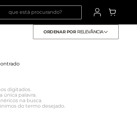
 está procurando?
ORDENAR POR
RELEVÂNCIA
ontrado
os digitados.
a única palavra.
enéricos na busca.
inônimos do termo desejado.