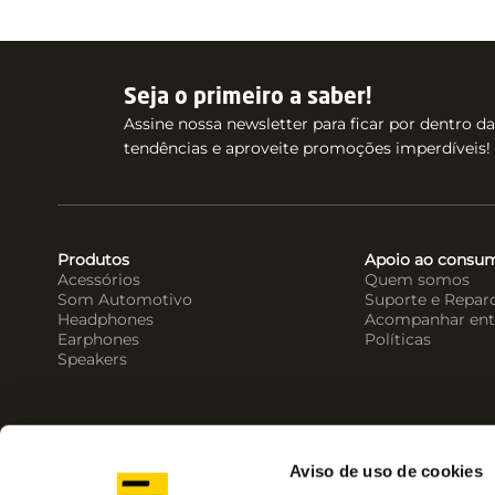
Seja o primeiro a saber!
Assine nossa newsletter para ficar por dentro d
tendências e aproveite promoções imperdíveis!
Produtos
Apoio ao consu
Acessórios
Quem somos
Som Automotivo
Suporte e Repar
Headphones
Acompanhar ent
Earphones
Políticas
Speakers
Aviso de uso de cookies