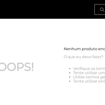
O que
Nenhum produto enc
O que eu devo fazer?
OOPS!
Verifique os term
Tente utilizar um
Utilize termos g
Tente utilizar s