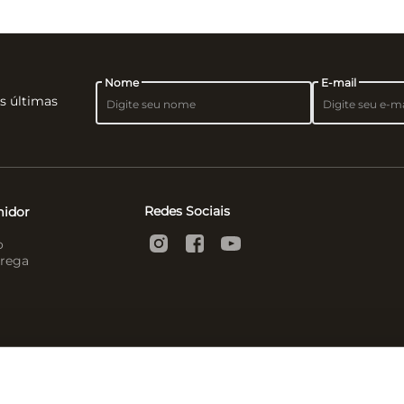
Nome
E-mail
as últimas
Redes Sociais
midor
o
rega