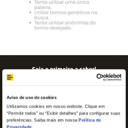
Tente utilizar uma única
palavra.
Utilize termos genéricos na
busca.
Tente utilizar sinônimos do
termo desejado.
Seja o primeiro a saber!
Assine nossa newsletter para ficar por dentro
das últimas tendências e aproveite promoções
imperdíveis!
Nome
Aviso de uso de cookies
Utilizamos cookies em nosso website. Clique em
“Permitir todos” ou “Exibir detalhes” para configurar suas
E-mail
preferências. Saiba mais em nossa
Política de
Privacidade
.