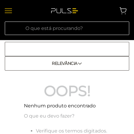
O que está procurando?
RELEVÂNCIA
OOPS!
Nenhum produto encontrado
O que eu devo fazer?
Verifique os termos digitados.