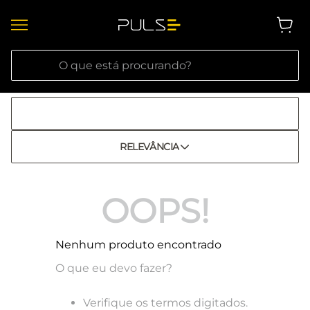
O que está procurando?
RELEVÂNCIA
OOPS!
Nenhum produto encontrado
O que eu devo fazer?
Verifique os termos digitados.