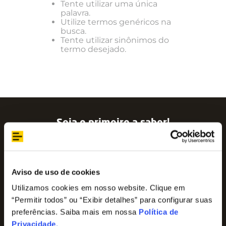
Tente utilizar uma única
palavra.
Utilize termos genéricos na
busca.
Tente utilizar sinônimos do
termo desejado.
Seja o primeiro a saber!
Assine nossa newsletter para ficar por dentro
das últimas tendências e aproveite promoções
imperdíveis!
Nome
Aviso de uso de cookies
Utilizamos cookies em nosso website. Clique em
“Permitir todos” ou “Exibir detalhes” para configurar suas
E-mail
preferências. Saiba mais em nossa
Política de
Privacidade
.