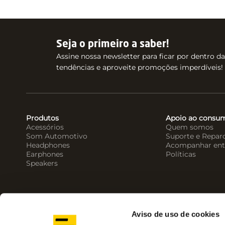
Seja o primeiro a saber!
Assine nossa newsletter para ficar por dentro d
tendências e aproveite promoções imperdíveis!
Produtos
Apoio ao consu
Acessórios
Quem somos
Som Automotivo
Suporte e Repar
Headphones
Acompanhar ent
Earphones
Políticas
Speakers
Aviso de uso de cookies