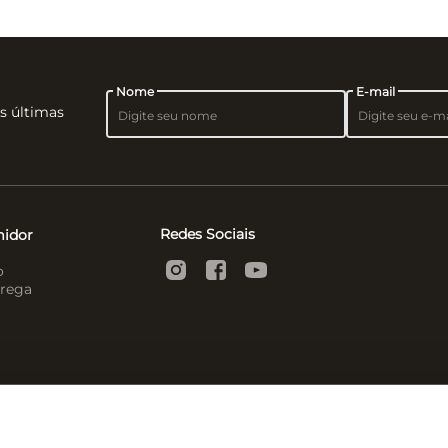
Nome
E-mail
as últimas
Redes Sociais
midor
o
rega