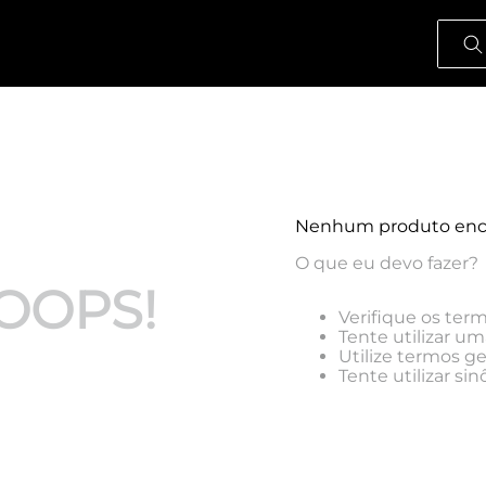
O que
Nenhum produto enc
O que eu devo fazer?
OOPS!
Verifique os term
Tente utilizar um
Utilize termos g
Tente utilizar s