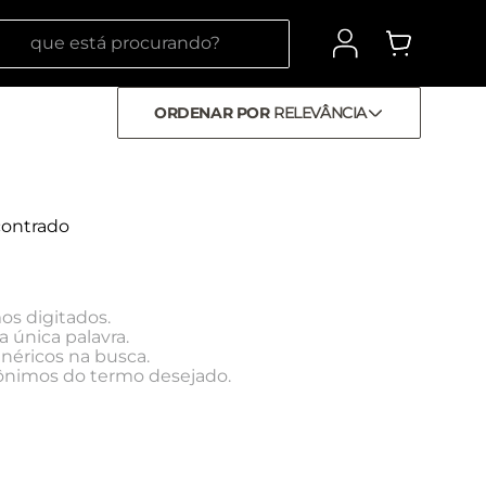
 está procurando?
ORDENAR POR
RELEVÂNCIA
ontrado
os digitados.
a única palavra.
enéricos na busca.
inônimos do termo desejado.