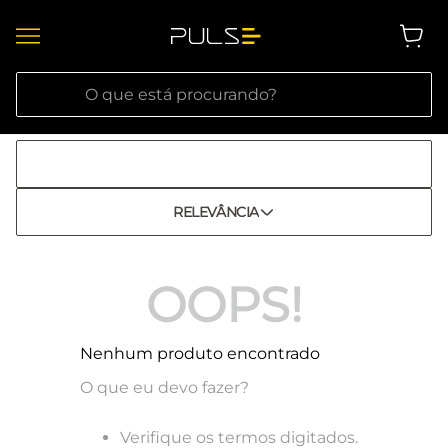
O que está procurando?
RELEVÂNCIA
OOPS!
Nenhum produto encontrado
O que eu devo fazer?
Verifique os termos digitados.