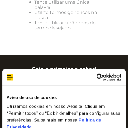
Tente utilizar uma única
palavra.
Utilize termos genéricos na
busca.
Tente utilizar sinônimos do
termo desejado.
Seja o primeiro a saber!
Assine nossa newsletter para ficar por dentro
das últimas tendências e aproveite promoções
imperdíveis!
Nome
Aviso de uso de cookies
Utilizamos cookies em nosso website. Clique em
“Permitir todos” ou “Exibir detalhes” para configurar suas
E-mail
preferências. Saiba mais em nossa
Política de
Privacidade
.