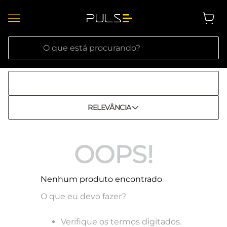
O que está procurando?
RELEVÂNCIA
OOPS!
Nenhum produto encontrado
O que eu devo fazer?
Verifique os termos digitados.