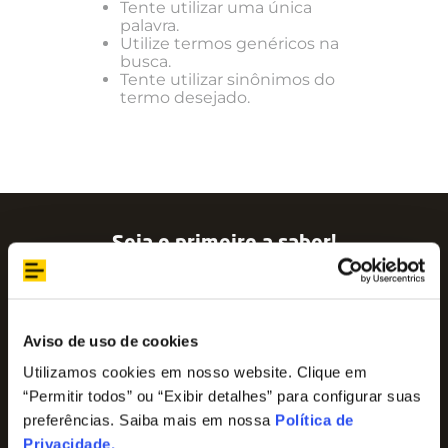
Tente utilizar uma única
palavra.
Utilize termos genéricos na
busca.
Tente utilizar sinônimos do
termo desejado.
Seja o primeiro a saber!
Assine nossa newsletter para ficar por dentro
das últimas tendências e aproveite promoções
imperdíveis!
Nome
Aviso de uso de cookies
Utilizamos cookies em nosso website. Clique em
“Permitir todos” ou “Exibir detalhes” para configurar suas
E-mail
preferências. Saiba mais em nossa
Política de
Privacidade
.