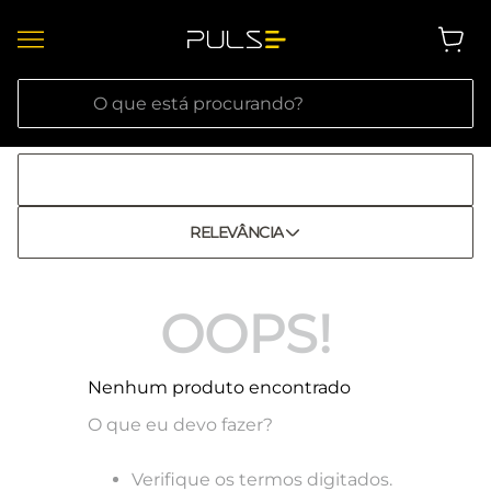
O que está procurando?
RELEVÂNCIA
OOPS!
Nenhum produto encontrado
O que eu devo fazer?
Verifique os termos digitados.