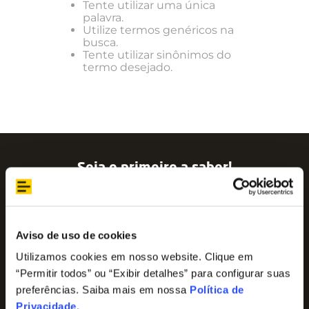
Tente utilizar uma única
palavra.
Utilize termos genéricos na
busca.
Tente utilizar sinônimos do
termo desejado.
Seja o primeiro a saber!
Assine nossa newsletter para ficar por dentro
das últimas tendências e aproveite promoções
imperdíveis!
Nome
Aviso de uso de cookies
Utilizamos cookies em nosso website. Clique em
“Permitir todos” ou “Exibir detalhes” para configurar suas
E-mail
preferências. Saiba mais em nossa
Política de
Privacidade
.