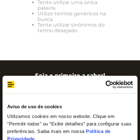
Tente utilizar uma única
palavra.
Utilize termos genéricos na
busca.
Tente utilizar sinônimos do
termo desejado.
Seja o primeiro a saber!
Assine nossa newsletter para ficar por dentro
das últimas tendências e aproveite promoções
imperdíveis!
Nome
Aviso de uso de cookies
Utilizamos cookies em nosso website. Clique em
“Permitir todos” ou “Exibir detalhes” para configurar suas
E-mail
preferências. Saiba mais em nossa
Política de
Privacidade
.