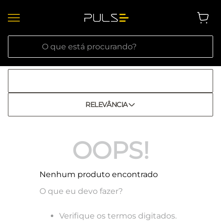
O que está procurando?
RELEVÂNCIA
OOPS!
Nenhum produto encontrado
O que eu devo fazer?
Verifique os termos digitados.