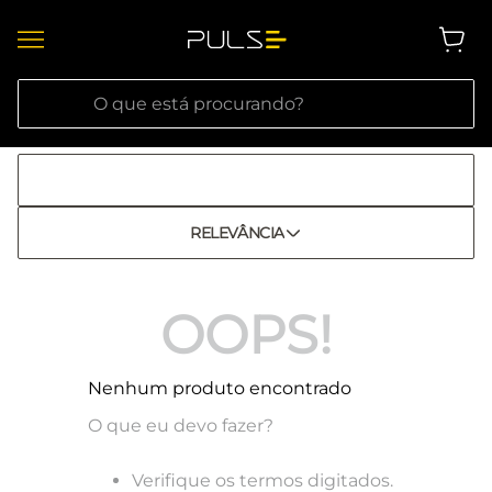
O que está procurando?
RELEVÂNCIA
OOPS!
Nenhum produto encontrado
O que eu devo fazer?
Verifique os termos digitados.