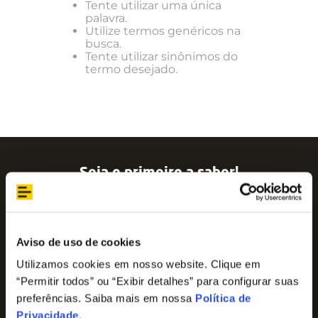
Tente utilizar uma única
palavra.
Utilize termos genéricos na
busca.
Tente utilizar sinônimos do
termo desejado.
Seja o primeiro a saber!
Assine nossa newsletter para ficar por dentro
das últimas tendências e aproveite promoções
imperdíveis!
Nome
Aviso de uso de cookies
Utilizamos cookies em nosso website. Clique em
“Permitir todos” ou “Exibir detalhes” para configurar suas
E-mail
preferências. Saiba mais em nossa
Política de
Privacidade
.