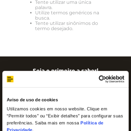
Tente utilizar uma única
palavra.
Utilize termos genéricos na
busca.
Tente utilizar sinônimos do
termo desejado.
Seja o primeiro a saber!
Assine nossa newsletter para ficar por dentro
das últimas tendências e aproveite promoções
imperdíveis!
Nome
Aviso de uso de cookies
Utilizamos cookies em nosso website. Clique em
“Permitir todos” ou “Exibir detalhes” para configurar suas
E-mail
preferências. Saiba mais em nossa
Política de
Privacidade
.