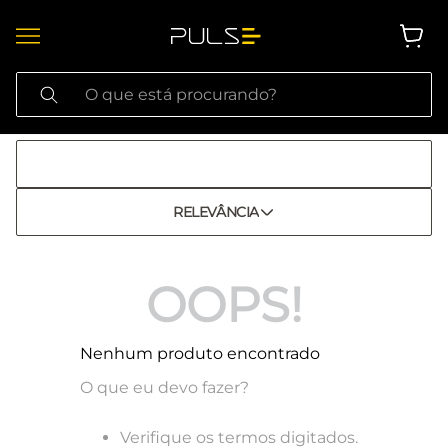
O que está procurando?
RELEVÂNCIA
OOPS!
Nenhum produto encontrado
O que eu devo fazer?
Verifique os termos digitados.