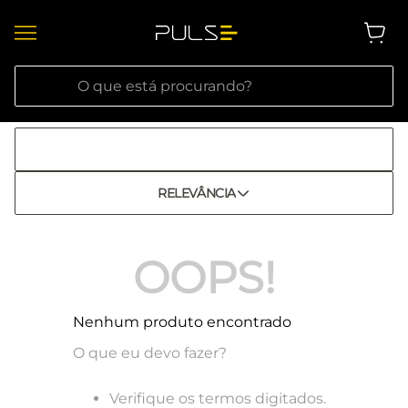
O que está procurando?
RELEVÂNCIA
OOPS!
Nenhum produto encontrado
O que eu devo fazer?
Verifique os termos digitados.