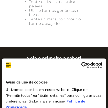
Tente utilizar uma única
palavra.
Utilize termos genéricos na
busca.
Tente utilizar sinônimos do
termo desejado.
Seja o primeiro a saber!
Assine nossa newsletter para ficar por dentro
das últimas tendências e aproveite promoções
imperdíveis!
Nome
Aviso de uso de cookies
Utilizamos cookies em nosso website. Clique em
“Permitir todos” ou “Exibir detalhes” para configurar suas
E-mail
preferências. Saiba mais em nossa
Política de
Privacidade
.