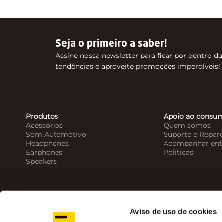
Seja o primeiro a saber!
Assine nossa newsletter para ficar por dentro d
tendências e aproveite promoções imperdíveis!
Produtos
Apoio ao consu
Acessórios
Quem somos
Som Automotivo
Suporte e Repar
Headphones
Acompanhar ent
Earphones
Políticas
Speakers
Aviso de uso de cookies