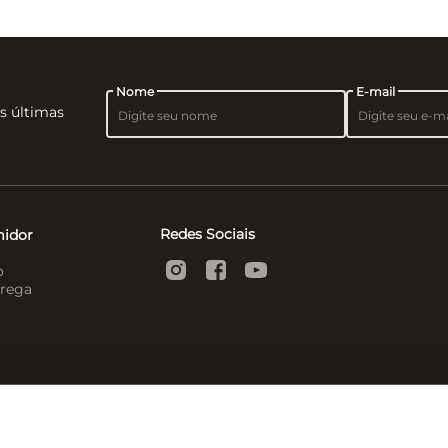
Nome
E-mail
as últimas
Redes Sociais
midor
o
rega