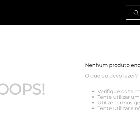
O que
Nenhum produto enc
O que eu devo fazer?
OOPS!
Verifique os term
Tente utilizar um
Utilize termos g
Tente utilizar s