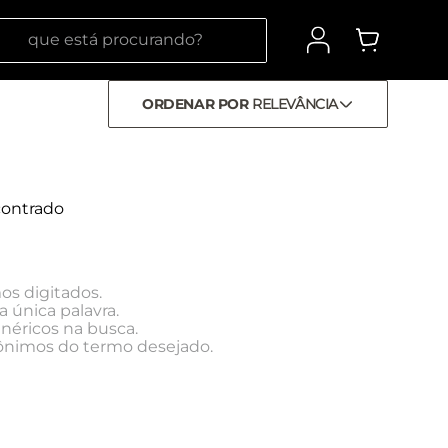
 está procurando?
ORDENAR POR
RELEVÂNCIA
ontrado
os digitados.
a única palavra.
enéricos na busca.
inônimos do termo desejado.