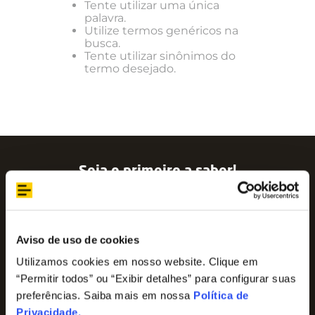
Tente utilizar uma única
palavra.
Utilize termos genéricos na
busca.
Tente utilizar sinônimos do
termo desejado.
Seja o primeiro a saber!
Assine nossa newsletter para ficar por dentro
das últimas tendências e aproveite promoções
imperdíveis!
Nome
Aviso de uso de cookies
Utilizamos cookies em nosso website. Clique em
“Permitir todos” ou “Exibir detalhes” para configurar suas
E-mail
preferências. Saiba mais em nossa
Política de
Privacidade
.