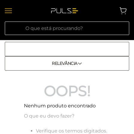
O que está procurando?
RELEVÂNCIA
OOPS!
Nenhum produto encontrado
O que eu devo fazer?
Verifique os termos digitados.