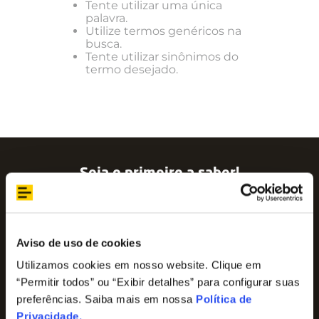
Tente utilizar uma única
palavra.
Utilize termos genéricos na
busca.
Tente utilizar sinônimos do
termo desejado.
Seja o primeiro a saber!
Assine nossa newsletter para ficar por dentro
das últimas tendências e aproveite promoções
imperdíveis!
Nome
Aviso de uso de cookies
Utilizamos cookies em nosso website. Clique em
“Permitir todos” ou “Exibir detalhes” para configurar suas
E-mail
preferências. Saiba mais em nossa
Política de
Privacidade
.