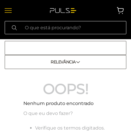
O que está procurando?
RELEVÂNCIA
OOPS!
Nenhum produto encontrado
O que eu devo fazer?
Verifique os termos digitados.