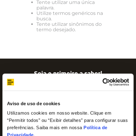
Tente utilizar uma única
palavra.
Utilize termos genéricos na
busca.
Tente utilizar sinônimos do
termo desejado.
Seja o primeiro a saber!
Assine nossa newsletter para ficar por dentro
das últimas tendências e aproveite promoções
imperdíveis!
Nome
Aviso de uso de cookies
Utilizamos cookies em nosso website. Clique em
“Permitir todos” ou “Exibir detalhes” para configurar suas
E-mail
preferências. Saiba mais em nossa
Política de
Privacidade
.