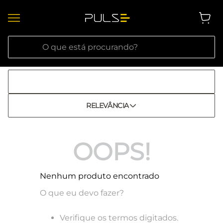
O que está procurando?
RELEVÂNCIA
OOPS!
Nenhum produto encontrado
O que eu devo fazer?
Verifique os termos digitados.