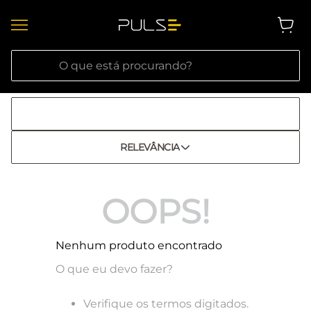
O que está procurando?
RELEVÂNCIA
OOPS!
Nenhum produto encontrado
O que eu devo fazer?
Verifique os termos digitados.