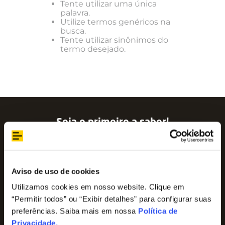
Tente utilizar uma única
palavra.
Utilize termos genéricos na
busca.
Tente utilizar sinônimos do
termo desejado.
Seja o primeiro a saber!
Assine nossa newsletter para ficar por dentro
das últimas tendências e aproveite promoções
imperdíveis!
Nome
Aviso de uso de cookies
Utilizamos cookies em nosso website. Clique em
“Permitir todos” ou “Exibir detalhes” para configurar suas
E-mail
preferências. Saiba mais em nossa
Política de
Privacidade
.