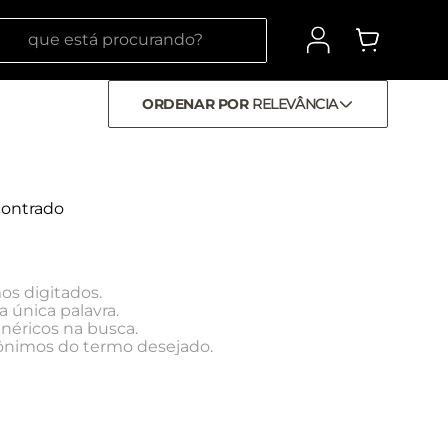
 está procurando?
ORDENAR POR
RELEVÂNCIA
ontrado
os digitados.
a única palavra.
enéricos na busca.
inônimos do termo desejado.