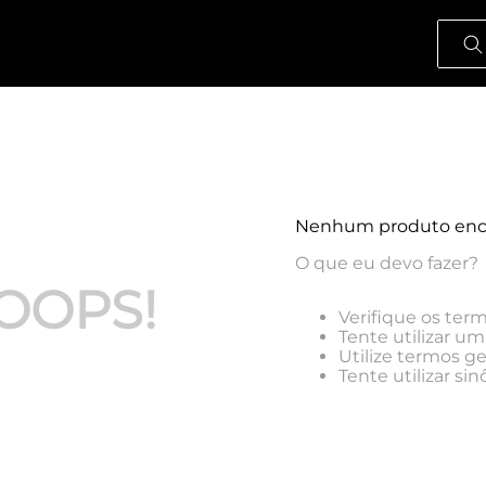
O que
Nenhum produto enc
O que eu devo fazer?
OOPS!
Verifique os term
Tente utilizar um
Utilize termos g
Tente utilizar s