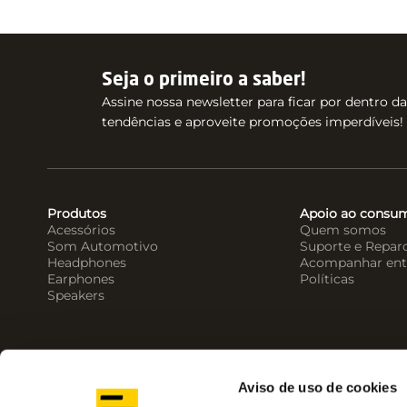
Seja o primeiro a saber!
Assine nossa newsletter para ficar por dentro d
tendências e aproveite promoções imperdíveis!
Produtos
Apoio ao consu
Acessórios
Quem somos
Som Automotivo
Suporte e Repar
Headphones
Acompanhar ent
Earphones
Políticas
Speakers
Aviso de uso de cookies