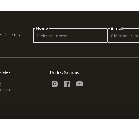
Nome
E-mail
as últimas
Redes Sociais
midor
o
rega