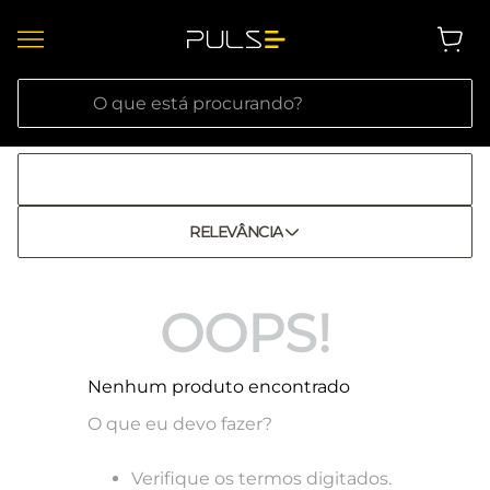
O que está procurando?
RELEVÂNCIA
OOPS!
Nenhum produto encontrado
O que eu devo fazer?
Verifique os termos digitados.