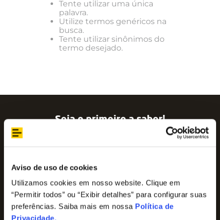
Tente utilizar uma única
palavra.
Utilize termos genéricos na
busca.
Tente utilizar sinônimos do
termo desejado.
Seja o primeiro a saber!
Assine nossa newsletter para ficar por dentro
das últimas tendências e aproveite promoções
imperdíveis!
Nome
Aviso de uso de cookies
Utilizamos cookies em nosso website. Clique em
“Permitir todos” ou “Exibir detalhes” para configurar suas
E-mail
preferências. Saiba mais em nossa
Política de
Privacidade
.