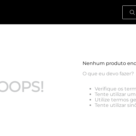
O que
Nenhum produto enc
O que eu devo fazer?
OOPS!
Verifique os term
Tente utilizar um
Utilize termos g
Tente utilizar s