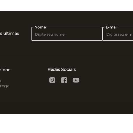
Nome
E-mail
as últimas
Redes Sociais
midor
o
rega