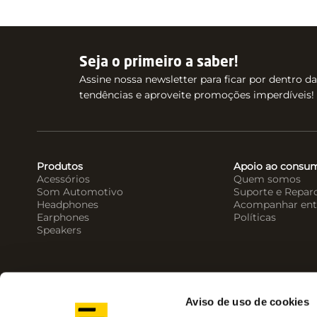
Seja o primeiro a saber!
Assine nossa newsletter para ficar por dentro d
tendências e aproveite promoções imperdíveis!
Produtos
Apoio ao consu
Acessórios
Quem somos
Som Automotivo
Suporte e Repar
Headphones
Acompanhar ent
Earphones
Políticas
Speakers
Aviso de uso de cookies