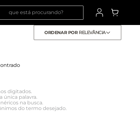
 está procurando?
ORDENAR POR
RELEVÂNCIA
ontrado
os digitados.
a única palavra.
enéricos na busca.
inônimos do termo desejado.