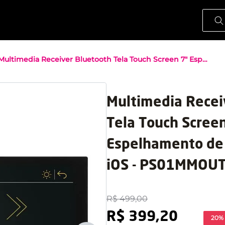
O que
Multimedia Receiver Bluetooth Tela Touch Screen 7" Espelhamento de Tela Android e iOS - PS01MMOUT [Reembalado]
Multimedia Recei
Tela Touch Scree
Espelhamento de 
iOS - PS01MMOUT
R$
499
,
00
R$
399
,
20
20% 