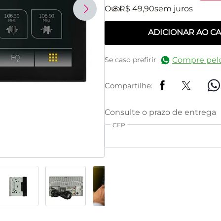
8
R$
49
,
90
ADICIONAR AO C
Compre pel
Se caso prefirir
Compartilhe:
CEP