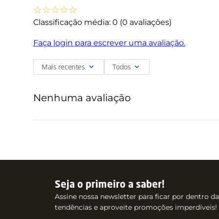
☆
☆
☆
☆
☆
Classificação média: 0
(0 avaliações)
Faça login para escrever uma avaliação.
Mais recentes
Todos
Nenhuma avaliação
Seja o primeiro a saber!
Assine nossa newsletter para ficar por dentro d
tendências e aproveite promoções imperdíveis!