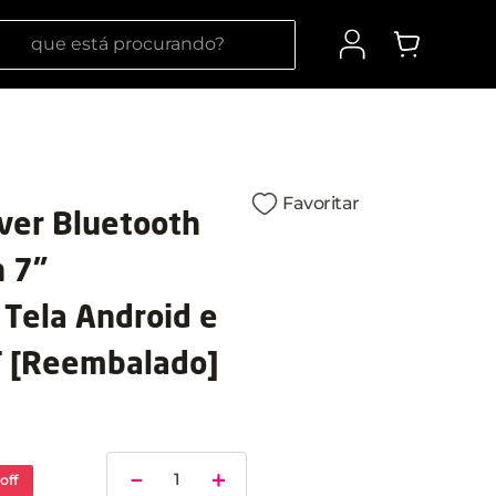
 está procurando?
Favoritar
ver Bluetooth
n 7"
Tela Android e
 [Reembalado]
－
＋
off