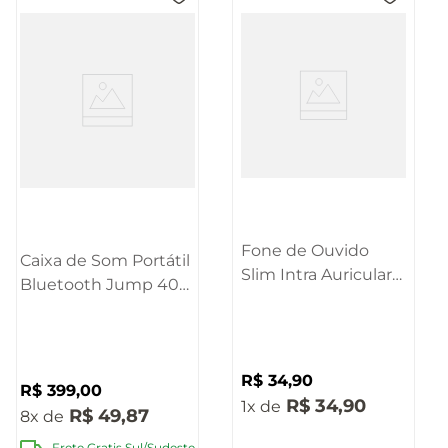
Fone de Ouvido
Caixa de Som Portátil
Slim Intra Auricular
Bluetooth Jump 40w
Pulse - PH352
Pulse - SP618
R$
34
,
90
R$
399
,
00
R$
34
,
90
1
R$
49
,
87
8
Frete Gratis Sul/Sudeste