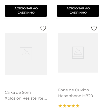
ADICIONAR AO
ADICIONAR AO
CARRINHO
CARRINHO
Fone de Ouvido
Caixa de Som
Headphone HB200
Xplosion Resistente a
Bluetooth Preto
água 3 100W
★
★
★
★
★
Pulse - PH430