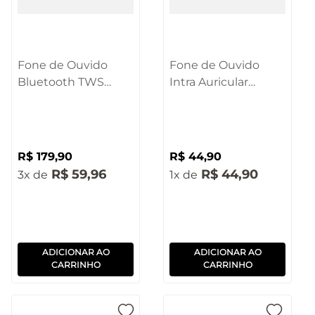
Fone de Ouvido
Fone de Ouvido
Bluetooth TWS
Intra Auricular
WF400 Branco
Branco Pulse -
Pulse - PH440
PH333
R$
179
,
90
R$
44
,
90
R$
59
,
96
R$
44
,
90
3
1
ADICIONAR AO
ADICIONAR AO
CARRINHO
CARRINHO