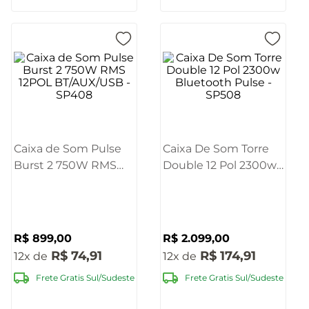
Caixa de Som Pulse
Caixa De Som Torre
Burst 2 750W RMS
Double 12 Pol 2300w
12POL BT/AUX/USB -
Bluetooth Pulse -
SP408
SP508
R$
899
,
00
R$
2
.
099
,
00
R$
74
,
91
R$
174
,
91
12
12
Frete Gratis Sul/Sudeste
Frete Gratis Sul/Sudeste