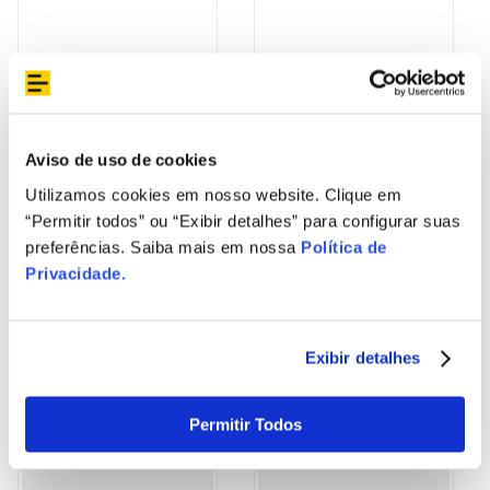
Pulse - SP619
R$
599
,
00
R$
999
,
00
R$
49
,
91
12
R$
83
,
25
12
Frete Gratis Sul/Sudeste
Frete Gratis Sul/Sudeste
Aviso de uso de cookies
Utilizamos cookies em nosso website. Clique em
ADICIONAR AO
“Permitir todos” ou “Exibir detalhes” para configurar suas
ADICIONAR AO
CARRINHO
preferências. Saiba mais em nossa
Política de
CARRINHO
Privacidade
.
Exibir detalhes
Permitir Todos