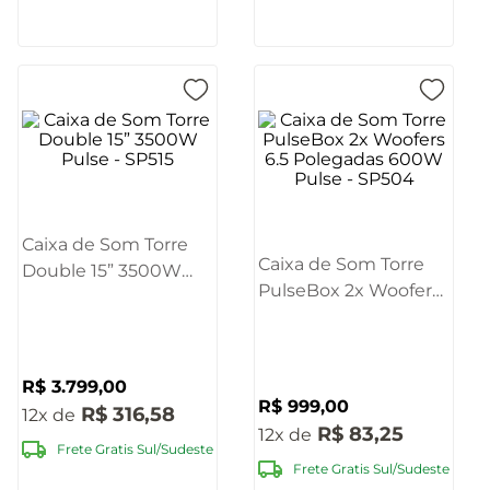
Caixa de Som Torre
Caixa de Som Torre
Double 15” 3500W
PulseBox 2x Woofers
Pulse - SP515
6.5 Polegadas 600W
Pulse - SP504
R$
3
.
799
,
00
R$
999
,
00
R$
316
,
58
12
R$
83
,
25
12
Frete Gratis Sul/Sudeste
Frete Gratis Sul/Sudeste