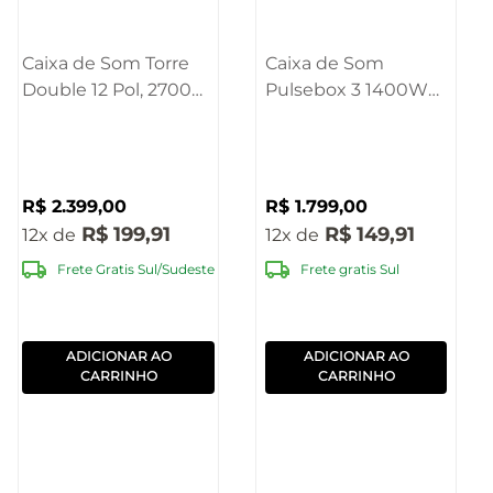
Caixa de Som Torre
Caixa de Som
Double 12 Pol, 2700W
Pulsebox 3 1400W
Bluetooth Pulse -
BT/AUX/MIC/TWS
SP516
Pulse - SP511
R$
2
.
399
,
00
R$
1
.
799
,
00
R$
199
,
91
R$
149
,
91
12
12
Frete Gratis Sul/Sudeste
Frete gratis Sul
ADICIONAR AO
ADICIONAR AO
CARRINHO
CARRINHO