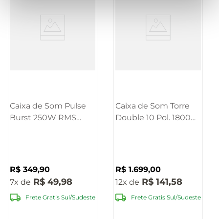
Caixa de Som Pulse
Caixa de Som Torre
Burst 250W RMS
Double 10 Pol. 1800W
8POL
RMS BT LED Pulse -
BT/AUX/USB/FM -
SP507
SP402E
R$
349
,
90
R$
1
.
699
,
00
R$
49
,
98
R$
141
,
58
7
12
Frete Gratis Sul/Sudeste
Frete Gratis Sul/Sudeste