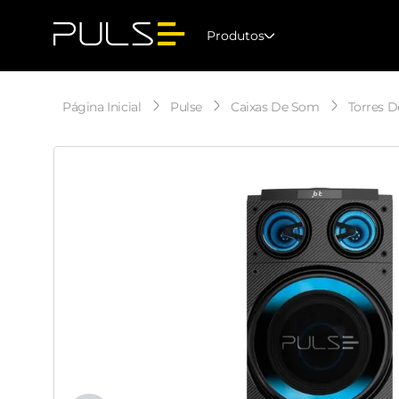
Produtos
Pulse
Caixas De Som
Torres D