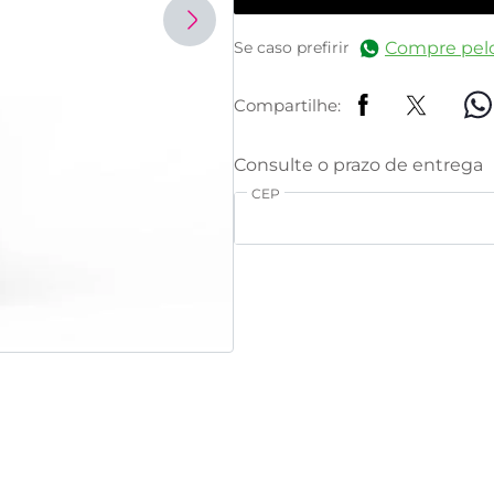
Compre pel
Se caso prefirir
Compartilhe:
CEP