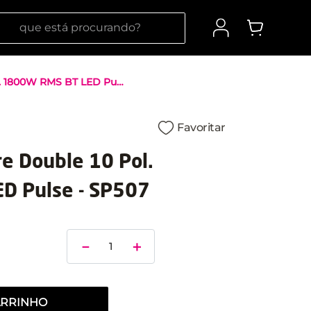
 está procurando?
Caixa de Som Torre Double 10 Pol. 1800W RMS BT LED Pulse - SP507
Favoritar
e Double 10 Pol.
D Pulse - SP507
－
＋
ARRINHO