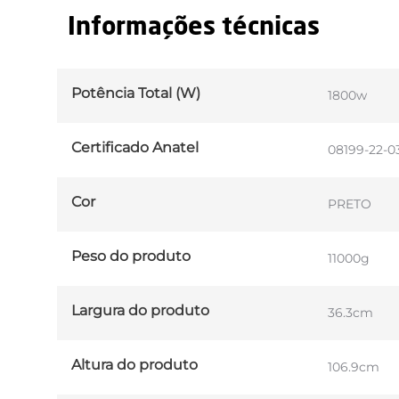
Informações técnicas
Potência Total (W)
1800w
Certificado Anatel
08199-22-03
Cor
PRETO
Peso do produto
11000g
Largura do produto
36.3cm
Altura do produto
106.9cm