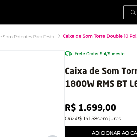
O que
e Som Potentes Para Festa
Frete Gratis Sul/Sudeste
Caixa de Som Torr
1800W RMS BT LE
R$
1
.
699
,
00
12
R$
141
,
58
ADICIONAR AO C