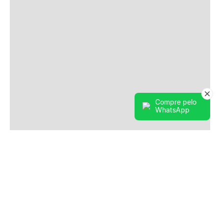
Compre pelo
WhatsApp
Seja o primeiro a saber!
Assine nossa newsletter para ficar por dentro
das últimas tendências e aproveite promoções
imperdíveis!