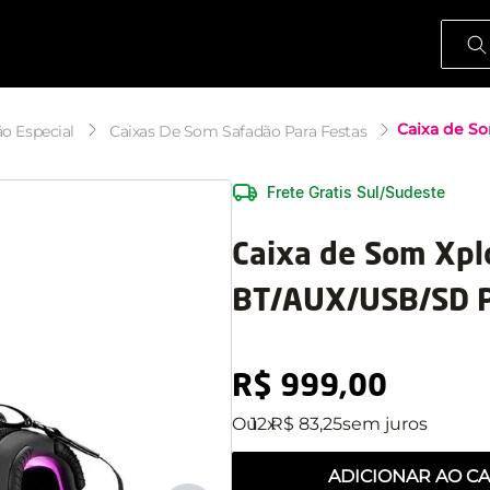
O que
Caixa de S
ão Especial
Caixas De Som Safadão Para Festas
Frete Gratis Sul/Sudeste
Caixa de Som Xp
BT/AUX/USB/SD P
R$
999
,
00
12
R$
83
,
25
ADICIONAR AO C