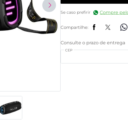
Compre pel
Se caso prefirir
Compartilhe:
CEP