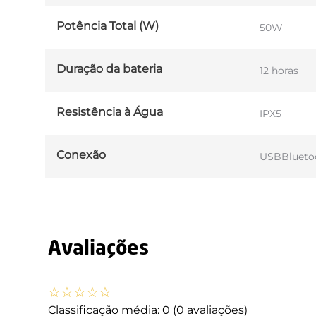
Potência Total (W)
50W
Duração da bateria
12 horas
Resistência à Água
IPX5
Conexão
USB
Blueto
Avaliações
☆
☆
☆
☆
☆
Classificação média: 0
(0 avaliações)