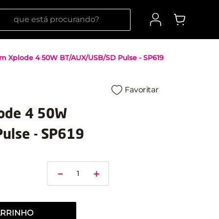
 está procurando?
om Xplode 4 50W BT/AUX/USB/SD Pulse - SP619
Favoritar
lode 4 50W
ulse - SP619
－
＋
ARRINHO