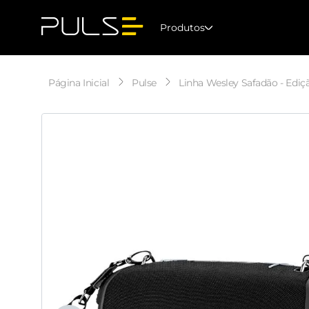
Produtos
Pulse
Linha Wesley Safadão - Ediç